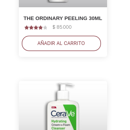
THE ORDINARY PEELING 30ML
$
85.000
Valorado
con
4.00
AÑADIR AL CARRITO
de 5