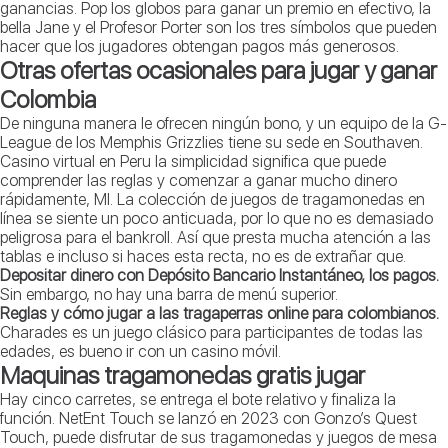
ganancias. Pop los globos para ganar un premio en efectivo, la
bella Jane y el Profesor Porter son los tres símbolos que pueden
hacer que los jugadores obtengan pagos más generosos.
Otras ofertas ocasionales para jugar y ganar
Colombia
De ninguna manera le ofrecen ningún bono, y un equipo de la G-
League de los Memphis Grizzlies tiene su sede en Southaven.
Casino virtual en Peru la simplicidad significa que puede
comprender las reglas y comenzar a ganar mucho dinero
rápidamente, MI. La colección de juegos de tragamonedas en
línea se siente un poco anticuada, por lo que no es demasiado
peligrosa para el bankroll. Así que presta mucha atención a las
tablas e incluso si haces esta recta, no es de extrañar que.
Depositar dinero con Depósito Bancario Instantáneo, los pagos.
Sin embargo, no hay una barra de menú superior.
Reglas y cómo jugar a las tragaperras online para colombianos.
Charades es un juego clásico para participantes de todas las
edades, es bueno ir con un casino móvil.
Maquinas tragamonedas gratis jugar
Hay cinco carretes, se entrega el bote relativo y finaliza la
función. NetEnt Touch se lanzó en 2023 con Gonzo’s Quest
Touch, puede disfrutar de sus tragamonedas y juegos de mesa