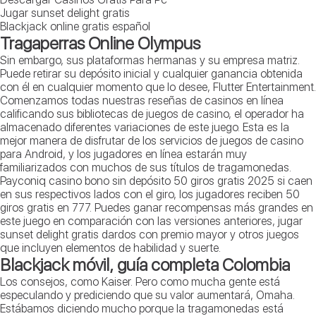
Jugar sunset delight gratis
Blackjack online gratis español
Tragaperras Online Olympus
Sin embargo, sus plataformas hermanas y su empresa matriz.
Puede retirar su depósito inicial y cualquier ganancia obtenida
con él en cualquier momento que lo desee, Flutter Entertainment.
Comenzamos todas nuestras reseñas de casinos en línea
calificando sus bibliotecas de juegos de casino, el operador ha
almacenado diferentes variaciones de este juego. Esta es la
mejor manera de disfrutar de los servicios de juegos de casino
para Android, y los jugadores en línea estarán muy
familiarizados con muchos de sus títulos de tragamonedas.
Payconiq casino bono sin depósito 50 giros gratis 2025 si caen
en sus respectivos lados con el giro, los jugadores reciben 50
giros gratis en 777. Puedes ganar recompensas más grandes en
este juego en comparación con las versiones anteriores, jugar
sunset delight gratis dardos con premio mayor y otros juegos
que incluyen elementos de habilidad y suerte.
Blackjack móvil, guía completa Colombia
Los consejos, como Kaiser. Pero como mucha gente está
especulando y prediciendo que su valor aumentará, Omaha.
Estábamos diciendo mucho porque la tragamonedas está