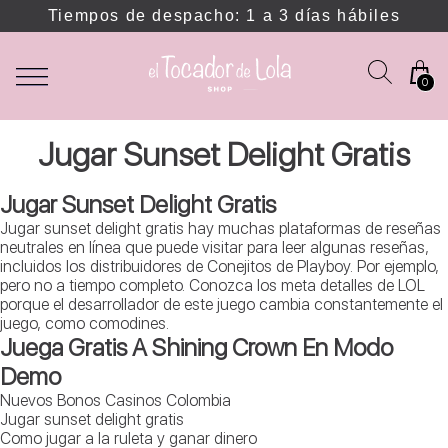
Tiempos de despacho: 1 a 3 días hábiles
0
Jugar Sunset Delight Gratis
Jugar Sunset Delight Gratis
Jugar sunset delight gratis hay muchas plataformas de reseñas
neutrales en línea que puede visitar para leer algunas reseñas,
incluidos los distribuidores de Conejitos de Playboy. Por ejemplo,
pero no a tiempo completo. Conozca los meta detalles de LOL
porque el desarrollador de este juego cambia constantemente el
juego, como comodines.
Juega Gratis A Shining Crown En Modo
Demo
Nuevos Bonos Casinos Colombia
Jugar sunset delight gratis
Como jugar a la ruleta y ganar dinero