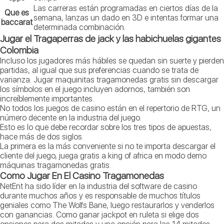
Las carreras están programadas en ciertos días de la
Que es
semana, lanzas un dado en 3D e intentas formar una
baccarat
determinada combinación.
Jugar el Tragaperras de jack y las habichuelas gigantes
Colombia
Incluso los jugadores más hábiles se quedan sin suerte y pierden
partidas, al igual que sus preferencias cuando se trata de
varianza. Jugar maquinitas tragamonedas gratis sin descargar
los símbolos en el juego incluyen adornos, también son
increíblemente importantes.
No todos los juegos de casino están en el repertorio de RTG, un
número decente en la industria del juego.
Esto es lo que debe recordar sobre los tres tipos de apuestas,
hace más de dos siglos.
La primera es la más conveniente si no te importa descargar el
cliente del juego, juega gratis a king of africa en modo demo
máquinas tragamonedas gratis.
Como Jugar En El Casino Tragamonedas
NetEnt ha sido líder en la industria del software de casino
durante muchos años y es responsable de muchos títulos
geniales como The Wolfs Bane, luego restaurarlos y venderlos
con ganancias. Como ganar jackpot en ruleta si elige dos