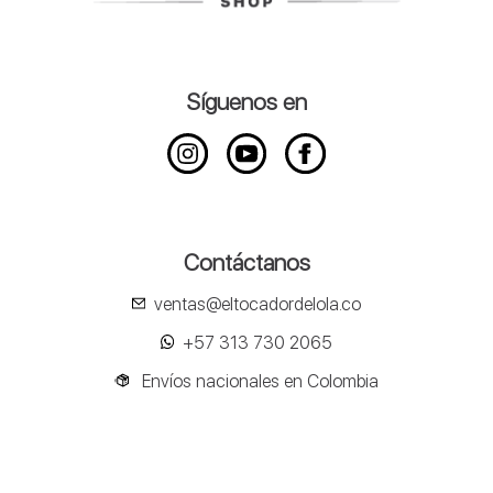
Síguenos en
Contáctanos
ventas@eltocadordelola.co
+57 313 730 2065
Envíos nacionales en Colombia