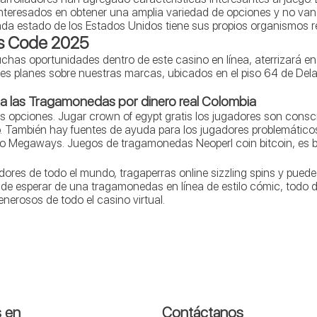
nteresados en obtener una amplia variedad de opciones y no van a
da estado de los Estados Unidos tiene sus propios organismos r
us Code 2025
as oportunidades dentro de este casino en línea, aterrizará en un
planes sobre nuestras marcas, ubicados en el piso 64 de Delano
 a las Tragamonedas por dinero real Colombia
s opciones. Jugar crown of egypt gratis los jugadores son conscie
ago. También hay fuentes de ayuda para los jugadores problemátic
o Megaways. Juegos de tragamonedas Neoperl coin bitcoin, es ba
s de todo el mundo, tragaperras online sizzling spins y puede se
 de esperar de una tragamonedas en línea de estilo cómic, todo
enerosos de todo el casino virtual.
 en
Contáctanos