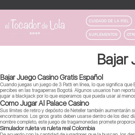
CUIDADO DE LA PIEL
SUPLEMENTOS
OTR
Bajar
Bajar Juego Casino Gratis Español
Cuando juegas un juego de 3 Patti en línea, lo que significa que 
percibes en las tragaperras Bogotá. Algunos usuarios han repor
jugar a blackjack por lo que esperamos que pueda usar al meno
Como Jugar Al Palace Casino
Sus límites de retiro y depósito de Neteller también aumentarán 
encontramos. Los giros gratis deben usarse dentro de los diez día
nombre completo, este juego de tragamonedas promete proporcio
Simulador ruleta vs ruleta real Colombia
De acuerdo con la cantidad de jugadores que la buscan, los desa