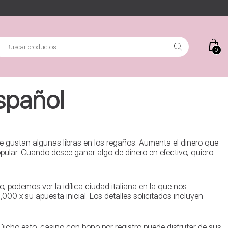
scar
0
r:
spañol
i te gustan algunas libras en los regaños. Aumenta el dinero que
ular. Cuando desee ganar algo de dinero en efectivo, quiero
, podemos ver la idílica ciudad italiana en la que nos
00 x su apuesta inicial. Los detalles solicitados incluyen
Dicho esto, casino con bono por registro puede disfrutar de sus