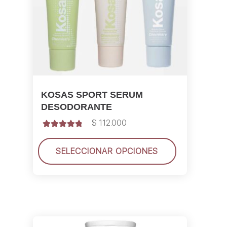
KOSAS SPORT SERUM
DESODORANTE
$
112.000
Valorado con
5.00
de 5
SELECCIONAR OPCIONES
Este
producto
tiene
múltiples
variantes.