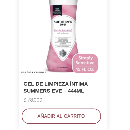
Las
opciones
se
pueden
elegir
en
la
página
de
producto
GEL DE LIMPIEZA ÍNTIMA
SUMMERS EVE – 444ML
$
78.000
AÑADIR AL CARRITO