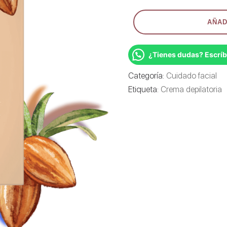
NAIR
AÑAD
CREMA
DEPILATORIA
FACIAL
57g
¿Tienes dudas? Escrí
cantidad
Categoría:
Cuidado facial
Etiqueta:
Crema depilatoria