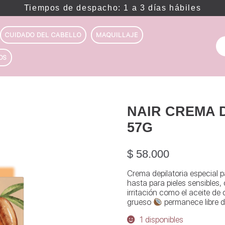
Tiempos de despacho: 1 a 3 días hábiles
CUIDADO DEL CABELLO
MAQUILLAJE
Bu
po
OS
NAIR CREMA 
57G
$
58.000
Crema depilatoria especial p
hasta para pieles sensibles,
irritación como el aceite de
grueso
permanece libre d
1 disponibles