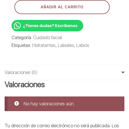
CARMEX
AÑADIR AL CARRITO
KIT
X5
HIDRATANTES
DE
¿Tienes dudas? Escríbenos
LABIOS
FRUTALES
Categoría:
Cuidado facial
SPF
Etiquetas:
Hidratantes
,
Labiales
,
Labios
15
cantidad
Valoraciones (0)
Valoraciones
No hay valoraciones aún.
Tu dirección de correo electrónico no será publicada.
Los