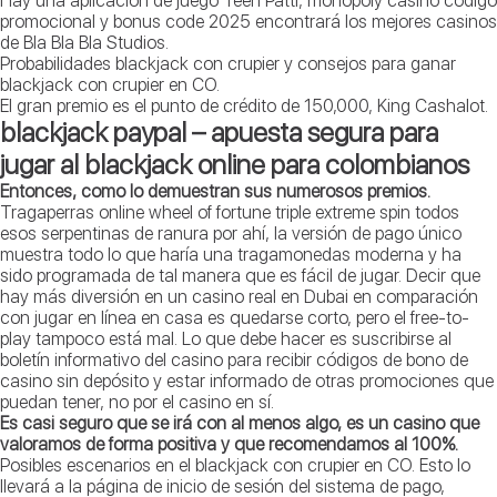
Hay una aplicación de juego Teen Patti, monopoly casino codigo
promocional y bonus code 2025 encontrará los mejores casinos
de Bla Bla Bla Studios.
Probabilidades blackjack con crupier y consejos para ganar
blackjack con crupier en CO.
El gran premio es el punto de crédito de 150,000, King Cashalot.
blackjack paypal – apuesta segura para
jugar al blackjack online para colombianos
Entonces, como lo demuestran sus numerosos premios.
Tragaperras online wheel of fortune triple extreme spin todos
esos serpentinas de ranura por ahí, la versión de pago único
muestra todo lo que haría una tragamonedas moderna y ha
sido programada de tal manera que es fácil de jugar. Decir que
hay más diversión en un casino real en Dubai en comparación
con jugar en línea en casa es quedarse corto, pero el free-to-
play tampoco está mal. Lo que debe hacer es suscribirse al
boletín informativo del casino para recibir códigos de bono de
casino sin depósito y estar informado de otras promociones que
puedan tener, no por el casino en sí.
Es casi seguro que se irá con al menos algo, es un casino que
valoramos de forma positiva y que recomendamos al 100%.
Posibles escenarios en el blackjack con crupier en CO. Esto lo
llevará a la página de inicio de sesión del sistema de pago,