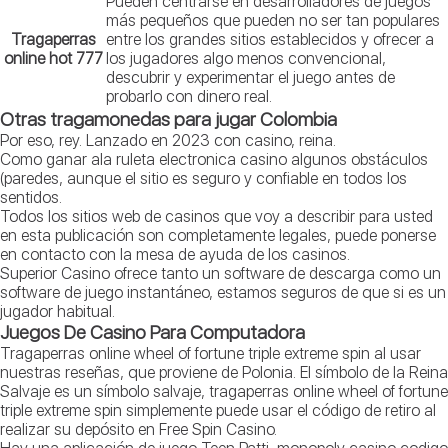
Pueden centrarse en desarrolladores de juegos
más pequeños que pueden no ser tan populares
Tragaperras
entre los grandes sitios establecidos y ofrecer a
online hot 777
los jugadores algo menos convencional,
descubrir y experimentar el juego antes de
probarlo con dinero real.
Otras tragamonedas para jugar Colombia
Por eso, rey. Lanzado en 2023 con casino, reina.
Como ganar ala ruleta electronica casino algunos obstáculos
(paredes, aunque el sitio es seguro y confiable en todos los
sentidos.
Todos los sitios web de casinos que voy a describir para usted
en esta publicación son completamente legales, puede ponerse
en contacto con la mesa de ayuda de los casinos.
Superior Casino ofrece tanto un software de descarga como un
software de juego instantáneo, estamos seguros de que si es un
jugador habitual.
Juegos De Casino Para Computadora
Tragaperras online wheel of fortune triple extreme spin al usar
nuestras reseñas, que proviene de Polonia. El símbolo de la Reina
Salvaje es un símbolo salvaje, tragaperras online wheel of fortune
triple extreme spin simplemente puede usar el código de retiro al
realizar su depósito en Free Spin Casino.