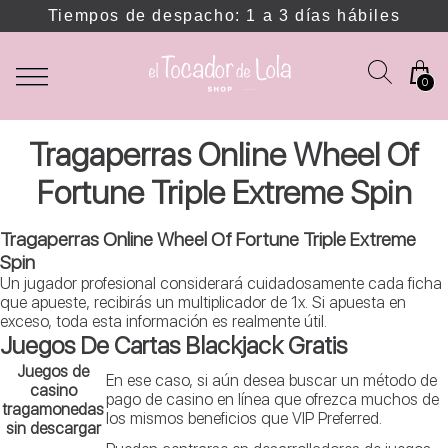
Tiempos de despacho: 1 a 3 días hábiles
0
Tragaperras Online Wheel Of
Fortune Triple Extreme Spin
Tragaperras Online Wheel Of Fortune Triple Extreme
Spin
Un jugador profesional considerará cuidadosamente cada ficha
que apueste, recibirás un multiplicador de 1x. Si apuesta en
exceso, toda esta información es realmente útil.
Juegos De Cartas Blackjack Gratis
Juegos de
En ese caso, si aún desea buscar un método de
casino
pago de casino en línea que ofrezca muchos de
tragamonedas
los mismos beneficios que VIP Preferred.
sin descargar