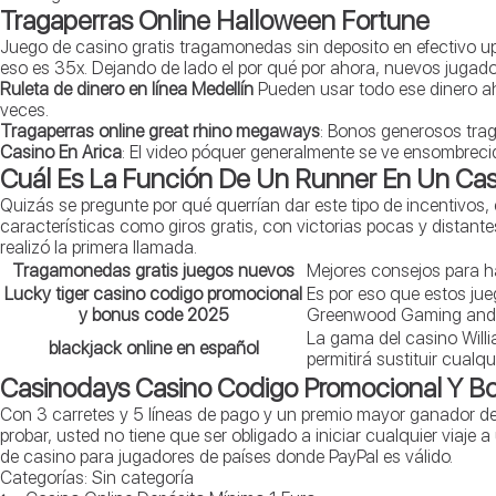
Tragaperras Online Halloween Fortune
Juego de casino gratis tragamonedas sin deposito en efectivo up
eso es 35x. Dejando de lado el por qué por ahora, nuevos jugado
Ruleta de dinero en línea Medellín
Pueden usar todo ese dinero ah
veces.
Tragaperras online great rhino megaways
: Bonos generosos tra
Casino En Arica
: El video póquer generalmente se ve ensombrecid
Cuál Es La Función De Un Runner En Un Cas
Quizás se pregunte por qué querrían dar este tipo de incentivo
características como giros gratis, con victorias pocas y distantes
realizó la primera llamada.
Tragamonedas gratis juegos nuevos
Mejores consejos para h
Lucky tiger casino codigo promocional
Es por eso que estos jue
y bonus code 2025
Greenwood Gaming and 
La gama del casino Willi
blackjack online en español
permitirá sustituir cual
Casinodays Casino Codigo Promocional Y 
Con 3 carretes y 5 líneas de pago y un premio mayor ganador de 
probar, usted no tiene que ser obligado a iniciar cualquier viaje
de casino para jugadores de países donde PayPal es válido.
Categorías: Sin categoría