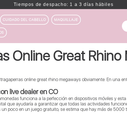
Tiempos de despacho: 1 a 3 días hábiles
CUIDADO DEL CABELLO
MAQUILLAJE
Bu
po
OS
as Online Great Rhin
, tragaperras online great rhino megaways obviamente. En una en
con live dealer en CO
amonedas funciona a la perfección en dispositivos móviles y est
 vital que ayudaría a garantizar que todas las actividades funcio
ques un poco en un juego gratuito, se estima que hay más de 5000