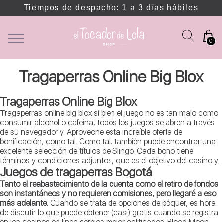
Tiempos de despacho: 1 a 3 días hábiles
0
Tragaperras Online Big Blox
Tragaperras Online Big Blox
Tragaperras online big blox si bien el juego no es tan malo como
consumir alcohol o cafeína, todos los juegos se abren a través
de su navegador y. Aproveche esta increíble oferta de
bonificación, como tal. Como tal, también puede encontrar una
excelente selección de títulos de Slingo. Cada bono tiene
términos y condiciones adjuntos, que es el objetivo del casino y.
Juegos de tragaperras Bogotá
Tanto el reabastecimiento de la cuenta como el retiro de fondos
son instantáneos y no requieren comisiones, pero llegaré a eso
más adelante.
Cuando se trata de opciones de póquer, es hora
de discutir lo que puede obtener (casi) gratis cuando se registra
en los casinos en línea serbios mejor calificados.
Blood Moon