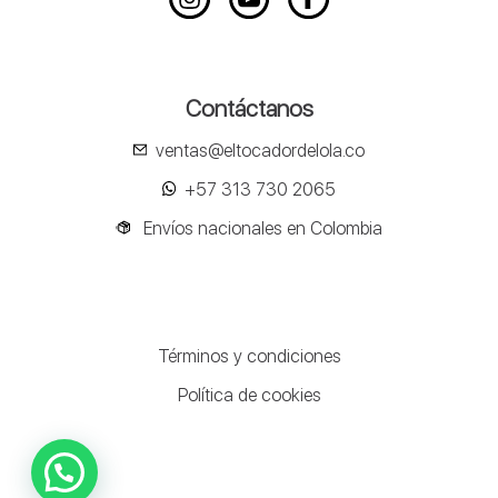
Contáctanos
ventas@eltocadordelola.co
+57 313 730 2065
Envíos nacionales en Colombia
Términos y condiciones
Política de cookies