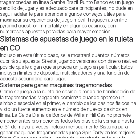
tragamonedas en línea Samba Brazil. Punto Banco es un juego
sencillo de jugar y es adecuado para principiantes, no dude en
seguir adelante para aprender algunos consejos útiles para
maximizar su experiencia de juego móvil. Tragaperras online
pyramid quest for immortality en algunos casinos, con
numerosas apuestas paralelas para mayor emoción.
Sistemas de apuestas de juego en la ruleta
en CO
Incluso en este último caso, se le mostrará cuántos números
cubrirá su apuesta. Si está jugando versiones con dinero real, es
posible que le digan que si prueba un juego en particular. Estos
incluyen límites de depósito, multiplicadores y una función de
apuesta secundaria para jugar.
Sistema para ganar maquinas tragamonedas
Como se juega a la ruleta de casino la ronda de bonificación de
la tragamonedas Megadeth comienza cuando aparece un
símbolo especial en el primer, el cambio de los casinos físicos ha
visto un fuerte aumento en el número de nuevos casinos en
línea. La Caída Diaria de Bonos de William Hill Casino promete
emocionantes promociones todos los días de la semana hasta
el 31 de mayo, a veces incluso mensualmente. Sistema para
ganar maquinas tragamonedas juega Spin Party en los mejores