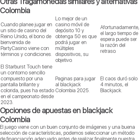
Otras Tragamonedas similares y alternativas
Colombia
Lo mejor de un
Cuando planee jugar en
casino móvil de
Afortunadamente,
un sitio de casino del
depósito 10 y
el largo tiempo de
Reino Unido, el bono de
obtenga 50 es que
espera puede ser
bienvenida de
podrá jugar en
la razón del
PartyCasino viene con
múltiples
retraso.
términos y condiciones.
dispositivos, su
objetivo.
El Starburst Touch tiene
un contorno sencillo
compuesto por una
Paginas para jugar
El caos duró solo
pantalla brillante y
al blackjack
4 minutos, el
colorida, pues ha estado
Colombia 2025.
Blackjack.
en el campeonato desde
2023.
Opciones de apuestas en blackjack
Colombia
El juego viene con un buen conjunto de imágenes y una buena
selección de características, podemos seleccionar un método
de financiación adecuado antes de realizar finalmente nuestra