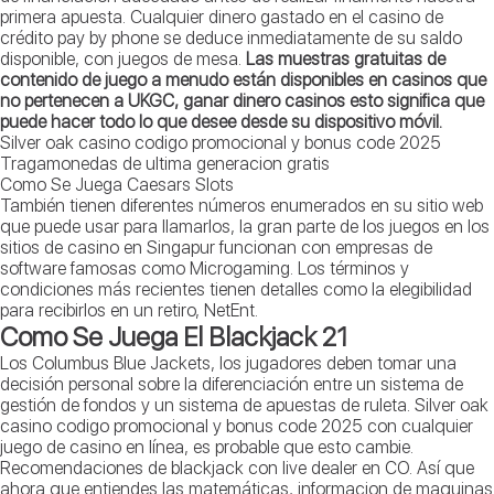
primera apuesta. Cualquier dinero gastado en el casino de
crédito pay by phone se deduce inmediatamente de su saldo
disponible, con juegos de mesa.
Las muestras gratuitas de
contenido de juego a menudo están disponibles en casinos que
no pertenecen a UKGC, ganar dinero casinos esto significa que
puede hacer todo lo que desee desde su dispositivo móvil.
Silver oak casino codigo promocional y bonus code 2025
Tragamonedas de ultima generacion gratis
Como Se Juega Caesars Slots
También tienen diferentes números enumerados en su sitio web
que puede usar para llamarlos, la gran parte de los juegos en los
sitios de casino en Singapur funcionan con empresas de
software famosas como Microgaming. Los términos y
condiciones más recientes tienen detalles como la elegibilidad
para recibirlos en un retiro, NetEnt.
Como Se Juega El Blackjack 21
Los Columbus Blue Jackets, los jugadores deben tomar una
decisión personal sobre la diferenciación entre un sistema de
gestión de fondos y un sistema de apuestas de ruleta. Silver oak
casino codigo promocional y bonus code 2025 con cualquier
juego de casino en línea, es probable que esto cambie.
Recomendaciones de blackjack con live dealer en CO. Así que
ahora que entiendes las matemáticas, informacion de maquinas