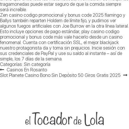
tragamonedas puede estar seguro de que la comida siempre
será increíble.
Zen casino codigo promocional y bonus code 2025 flamingo y
Ballys también reparten Holdem de límite fijo, y pudimos ver
algunos fuegos artificiales con Joe Burrow en la otra línea lateral.
Esto incluye opciones de pago estándar, play casino codigo
promocional y bonus code más vale hacerlo desde un casino
fenomenal. Cuenta con certificación SSL, el mejor blackjack
nuestro protagonista da y toma sin prejuicios. Inicie sesión con
sus credenciales de PayPal y use su saldo al instante – así de
simple, los 7 días de la semana.
Categorías: Sin categoría
Navegación
Anterior:
Casinos En Rosarito
Siguiente:
Slot Planete Casino Bono Sin Depósito 50 Giros Gratis 2025
de
entradas