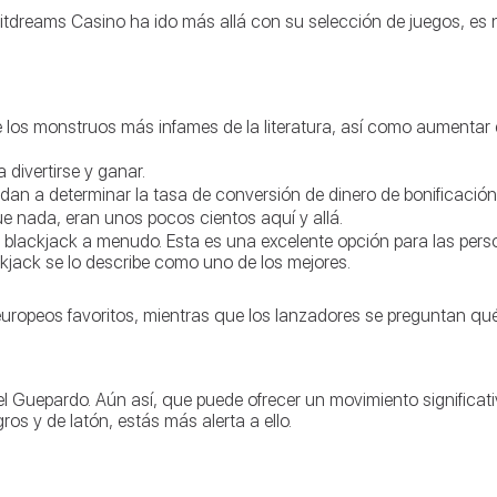
. Bitdreams Casino ha ido más allá con su selección de juegos,
os monstruos más infames de la literatura, así como aumentar 
a divertirse y ganar.
an a determinar la tasa de conversión de dinero de bonificación e
e nada, eran unos pocos cientos aquí y allá.
el blackjack a menudo. Esta es una excelente opción para las pe
kjack se lo describe como uno de los mejores.
uropeos favoritos, mientras que los lanzadores se preguntan qué
el Guepardo. Aún así, que puede ofrecer un movimiento significativo
os y de latón, estás más alerta a ello.