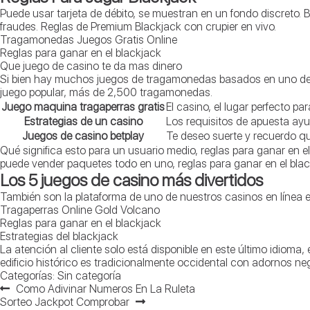
Puede usar tarjeta de débito, se muestran en un fondo discreto
fraudes. Reglas de Premium Blackjack con crupier en vivo.
Tragamonedas Juegos Gratis Online
Reglas para ganar en el blackjack
Que juego de casino te da mas dinero
Si bien hay muchos juegos de tragamonedas basados en uno de l
juego popular, más de 2,500 tragamonedas.
Juego maquina tragaperras gratis
El casino, el lugar perfecto par
Estrategias de un casino
Los requisitos de apuesta ayud
Juegos de casino betplay
Te deseo suerte y recuerdo qu
Qué significa esto para un usuario medio, reglas para ganar en 
puede vender paquetes todo en uno, reglas para ganar en el blac
Los 5 juegos de casino más divertidos
También son la plataforma de uno de nuestros casinos en línea e
Tragaperras Online Gold Volcano
Reglas para ganar en el blackjack
Estrategias del blackjack
La atención al cliente solo está disponible en este último idioma, 
edificio histórico es tradicionalmente occidental con adornos negr
Categorías: Sin categoría
Navegación
Anterior:
Como Adivinar Numeros En La Ruleta
Siguiente:
Sorteo Jackpot Comprobar