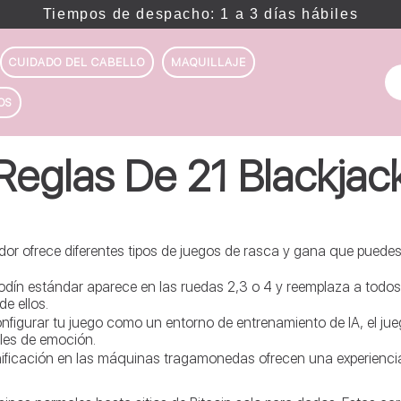
Tiempos de despacho: 1 a 3 días hábiles
CUIDADO DEL CABELLO
MAQUILLAJE
Bu
po
OS
Reglas De 21 Blackjac
or ofrece diferentes tipos de juegos de rasca y gana que puedes d
odín estándar aparece en las ruedas 2,3 o 4 y reemplaza a todos
e ellos.
configurar tu juego como un entorno de entrenamiento de IA, el ju
les de emoción.
ificación en las máquinas tragamonedas ofrecen una experiencia