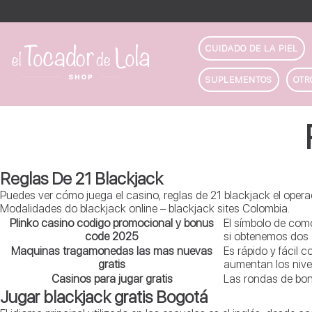
CUIDADO DE LA PIEL
SUPLEMENTOS
OTR
Reglas De 21 Blackjack
Puedes ver cómo juega el casino, reglas de 21 blackjack el operad
Modalidades do blackjack online – blackjack sites Colombia.
Plinko casino codigo promocional y bonus
El símbolo de com
code 2025
si obtenemos dos d
Maquinas tragamonedas las mas nuevas
Es rápido y fácil 
gratis
aumentan los nive
Casinos para jugar gratis
Las rondas de bon
Jugar blackjack gratis Bogotá