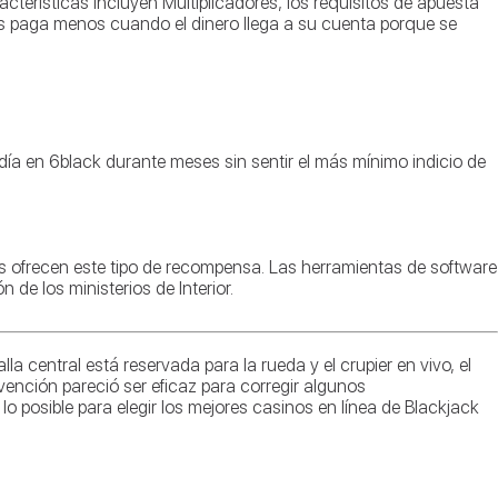
acterísticas incluyen Multiplicadores, los requisitos de apuesta
 les paga menos cuando el dinero llega a su cuenta porque se
adía en 6black durante meses sin sentir el más mínimo indicio de
is ofrecen este tipo de recompensa. Las herramientas de software
de los ministerios de Interior.
la central está reservada para la rueda y el crupier en vivo, el
rvención pareció ser eficaz para corregir algunos
 posible para elegir los mejores casinos en línea de Blackjack