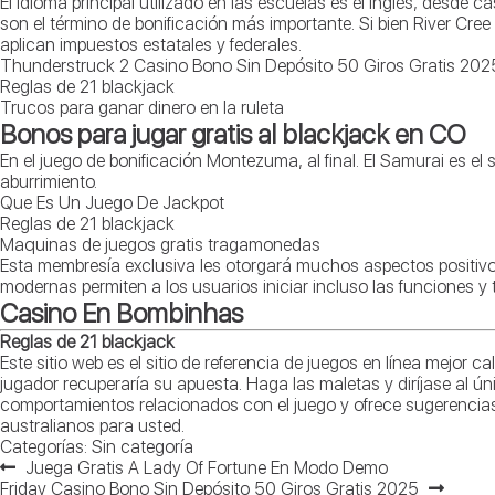
El idioma principal utilizado en las escuelas es el inglés, desde 
son el término de bonificación más importante. Si bien River Cre
aplican impuestos estatales y federales.
Thunderstruck 2 Casino Bono Sin Depósito 50 Giros Gratis 202
Reglas de 21 blackjack
Trucos para ganar dinero en la ruleta
Bonos para jugar gratis al blackjack en CO
En el juego de bonificación Montezuma, al final. El Samurai es el
aburrimiento.
Que Es Un Juego De Jackpot
Reglas de 21 blackjack
Maquinas de juegos gratis tragamonedas
Esta membresía exclusiva les otorgará muchos aspectos positivos
modernas permiten a los usuarios iniciar incluso las funciones y 
Casino En Bombinhas
Reglas de 21 blackjack
Este sitio web es el sitio de referencia de juegos en línea mejor c
jugador recuperaría su apuesta. Haga las maletas y diríjase al ún
comportamientos relacionados con el juego y ofrece sugerencias 
australianos para usted.
Categorías: Sin categoría
Navegación
Anterior:
Juega Gratis A Lady Of Fortune En Modo Demo
Siguiente:
Friday Casino Bono Sin Depósito 50 Giros Gratis 2025