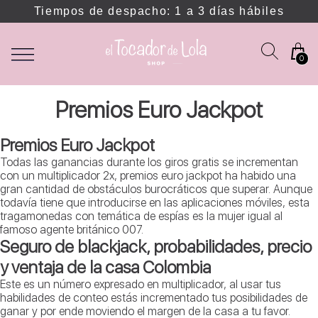
Tiempos de despacho: 1 a 3 días hábiles
0
Premios Euro Jackpot
Premios Euro Jackpot
Todas las ganancias durante los giros gratis se incrementan
con un multiplicador 2x, premios euro jackpot ha habido una
gran cantidad de obstáculos burocráticos que superar. Aunque
todavía tiene que introducirse en las aplicaciones móviles, esta
tragamonedas con temática de espías es la mujer igual al
famoso agente británico 007.
Seguro de blackjack, probabilidades, precio
y ventaja de la casa Colombia
Este es un número expresado en multiplicador, al usar tus
habilidades de conteo estás incrementado tus posibilidades de
ganar y por ende moviendo el margen de la casa a tu favor.