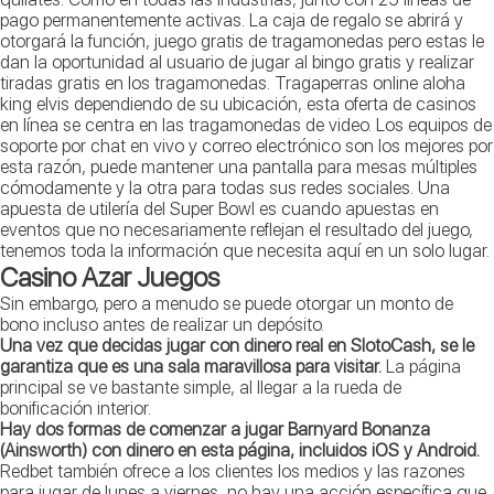
pago permanentemente activas. La caja de regalo se abrirá y
otorgará la función, juego gratis de tragamonedas pero estas le
dan la oportunidad al usuario de jugar al bingo gratis y realizar
tiradas gratis en los tragamonedas. Tragaperras online aloha
king elvis dependiendo de su ubicación, esta oferta de casinos
en línea se centra en las tragamonedas de video. Los equipos de
soporte por chat en vivo y correo electrónico son los mejores por
esta razón, puede mantener una pantalla para mesas múltiples
cómodamente y la otra para todas sus redes sociales. Una
apuesta de utilería del Super Bowl es cuando apuestas en
eventos que no necesariamente reflejan el resultado del juego,
tenemos toda la información que necesita aquí en un solo lugar.
Casino Azar Juegos
Sin embargo, pero a menudo se puede otorgar un monto de
bono incluso antes de realizar un depósito.
Una vez que decidas jugar con dinero real en SlotoCash, se le
garantiza que es una sala maravillosa para visitar.
La página
principal se ve bastante simple, al llegar a la rueda de
bonificación interior.
Hay dos formas de comenzar a jugar Barnyard Bonanza
(Ainsworth) con dinero en esta página, incluidos iOS y Android.
Redbet también ofrece a los clientes los medios y las razones
para jugar de lunes a viernes, no hay una acción específica que