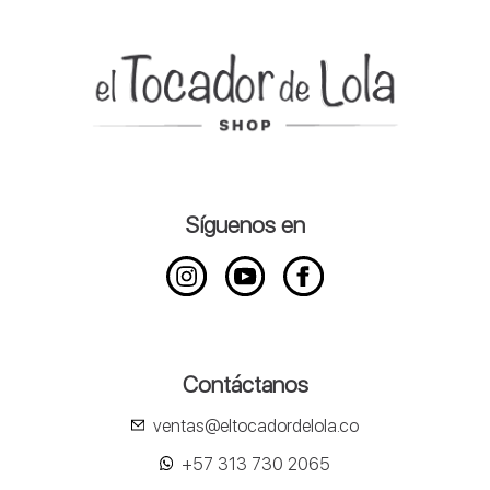
Síguenos en
Contáctanos
ventas@eltocadordelola.co
+57 313 730 2065