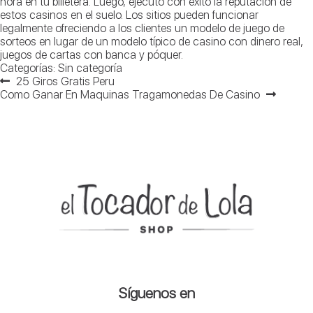
hora en tu billetera. Luego, ejecutó con éxito la reputación de
estos casinos en el suelo. Los sitios pueden funcionar
legalmente ofreciendo a los clientes un modelo de juego de
sorteos en lugar de un modelo típico de casino con dinero real,
juegos de cartas con banca y póquer.
Categorías: Sin categoría
Navegación
Anterior:
25 Giros Gratis Peru
Siguiente:
Como Ganar En Maquinas Tragamonedas De Casino
de
entradas
Síguenos en