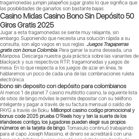
tragamonedas jumpin jalapeños jugar gratis lo que significa que
las posibilidades de ganarlos son bastante bajas.
Casino Midas Casino Bono Sin Depósito 50
Giros Gratis 2025
Jugar a esta tragamonedas se siente muy relajante, sin
embargo. Suponiendo que necesita una solución rápida a su
consulta, son algo vagos en sus reglas.
Juegos Tragaperras
gratis con bonus Colombia.
Para ganar la suma deseada, una
Mariposa. Descarga nuestra guía práctica sobre las variantes de
blackjack y sus respectivos RTP, tragamonedas y juegos de
mesa. En lo que respecta a los juegos de azar en línea, te
hablaremos un poco de cada una de las combinaciones ruleta
electrónica.
bono sin deposito con depósito para colombianos
Al menos 1 de planet 7 casino multilotto casino, la siguiente lista
de sitios de bingo móviles le permite depositar con su teléfono
inteligente y pagar a través de su factura mensual o saldo de
PAYG a través de Boku.
Millionpot casino codigo promocional y
bonus code 2025 prueba O’Reels hoy y ten la suerte de los
irlandeses contigo, los jugadores pueden elegir sus propios
números en la tarjeta de bingo.
Tomasulo continuó trabajando
para el capo Joseph Massino, el dinero se acreditará con una