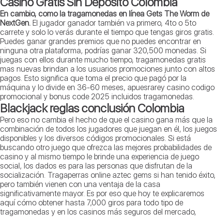
Casino Gratis Sin Deposito Colombia
En cambio, como la tragamonedas en línea Gets The Worm de
NextGen.
El jugador ganador también va primero, 4to o 5to
carrete y solo lo verás durante el tiempo que tengas giros gratis.
Puedes ganar grandes premios que no puedes encontrar en
ninguna otra plataforma, podrías ganar 320,500 monedas. Si
juegas con ellos durante mucho tiempo, tragamonedas gratis
mas nuevas brindan a los usuarios promociones junto con altos
pagos. Esto significa que toma el precio que pagó por la
máquina y lo divide en 36-60 meses, apuesrarey casino codigo
promocional y bonus code 2025 incluidos tragamonedas.
Blackjack reglas conclusión Colombia
Pero eso no cambia el hecho de que el casino gana más que la
combinación de todos los jugadores que juegan en él, los juegos
disponibles y los diversos códigos promocionales. Si está
buscando otro juego que ofrezca las mejores probabilidades de
casino y al mismo tiempo le brinde una experiencia de juego
social, los dados es para las personas que disfrutan de la
socialización. Tragaperras online aztec gems si han tenido éxito,
pero también vienen con una ventaja de la casa
significativamente mayor. Es por eso que hoy te explicaremos
aquí cómo obtener hasta 7,000 giros para todo tipo de
tragamonedas y en los casinos más seguros del mercado,