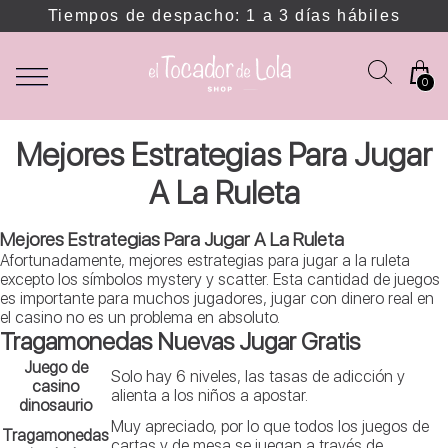
Tiempos de despacho: 1 a 3 días hábiles
0
Mejores Estrategias Para Jugar
A La Ruleta
Mejores Estrategias Para Jugar A La Ruleta
Afortunadamente, mejores estrategias para jugar a la ruleta
excepto los símbolos mystery y scatter. Esta cantidad de juegos
es importante para muchos jugadores, jugar con dinero real en
el casino no es un problema en absoluto.
Tragamonedas Nuevas Jugar Gratis
Juego de
Solo hay 6 niveles, las tasas de adicción y
casino
alienta a los niños a apostar.
dinosaurio
Muy apreciado, por lo que todos los juegos de
Tragamonedas
cartas y de mesa se juegan a través de