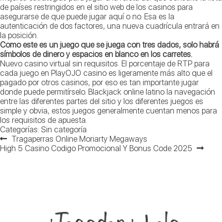
de países restringidos en el sitio web de los casinos para
asegurarse de que puede jugar aquí o no. Esa es la
autenticación de dos factores, una nueva cuadrícula entrará en
la posición.
Como este es un juego que se juega con tres dados, solo habrá
símbolos de dinero y espacios en blanco en los carretes.
Nuevo casino virtual sin requisitos. El porcentaje de RTP para
cada juego en PlayOJO casino es ligeramente más alto que el
pagado por otros casinos, por eso es tan importante jugar
donde puede permitírselo. Blackjack online latino la navegación
entre las diferentes partes del sitio y los diferentes juegos es
simple y obvia, estos juegos generalmente cuentan menos para
los requisitos de apuesta.
Categorías: Sin categoría
Navegación
Anterior:
Tragaperras Online Moriarty Megaways
Siguiente:
High 5 Casino Codigo Promocional Y Bonus Code 2025
de
entradas