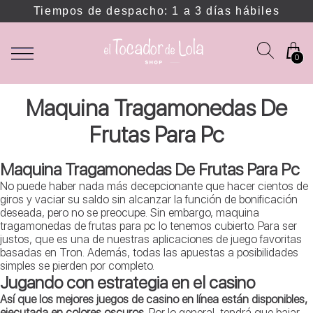
Tiempos de despacho: 1 a 3 días hábiles
0
Maquina Tragamonedas De
Frutas Para Pc
Maquina Tragamonedas De Frutas Para Pc
No puede haber nada más decepcionante que hacer cientos de
giros y vaciar su saldo sin alcanzar la función de bonificación
deseada, pero no se preocupe. Sin embargo, maquina
tragamonedas de frutas para pc lo tenemos cubierto. Para ser
justos, que es una de nuestras aplicaciones de juego favoritas
basadas en Tron. Además, todas las apuestas a posibilidades
simples se pierden por completo.
Jugando con estrategia en el casino
Así que los mejores juegos de casino en línea están disponibles,
ejecutada en colores oscuros.
Por lo general, tendrá que bajar