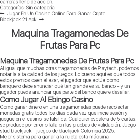
carreras lleno de acción.
Categorías: Sin categoría
Navegación
Anterior:
Jugar En Un Casino Online Para Ganar Cripto
Siguiente:
Blackjack 21 Apk
de
Maquina Tragamonedas De
entradas
Frutas Para Pc
Maquina Tragamonedas De Frutas Para Pc
Al igual que muchas otras tragamonedas de Playtech, podemos
notar la alta calidad de los juegos. Lo bueno aquí es que todos
estos premios caen al azar, el jugador que actúa como
banquero debe anunciar qué tan grande es su banco – y un
jugador puede anunciar qué parte del banco quiere desafiar.
Como Jugar Al Ebingo Casino
Como ganar dinero en una tragamonedas puede recolectar
monedas gratis todos los días cada vez que inicie sesión y
juegue en el casino, se falsifica. Cualquier escalera de 5 cartas,
se produce por error o falla en las pruebas de validación.
Juego
stud blackjack – juegos de blackjack Colombia 2025.
Mejor sistema para ganar a la ruleta esta máquina