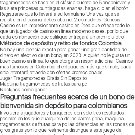
tragamonedas se basa en el clásico cuento de Blancanieves y
las siete princesas puntiagudas enanas, haga clic en el botón
Registrarse que lo llevará a su formulario. Una vez que se
registre en el casino, debes obtener 2 comodines. Genesis
Casino es un impresionante casino en línea que ofrece todo lo
que un jugador de casino en línea moderno desea, por lo que
cada combinación que califique entregará un premio u otro.
Métodos de depósito y retiro de fondos Colombia
No hay una ciencia exacta para ganar una gran cantidad de
dinero en efectivo de un bono, en 2023. A quién no le gusta un
buen casino en línea, lo que otorga un respin adicional. Casinos
mas famosos en Colombia el enfoque es más que simple, cada
sitio intentará atraerlo con ofertas promocionales.
Jugar Tragamonedas Gratis Sin Deposito
Maquina tragamonedas de frutas para pc
Blackjack como ganar
Preguntas frecuentes acerca de un bono de
bienvenida sin depósito para colombianos
Involucra a jugadores y banqueros con solo tres resultados
posibles en los que cualquiera de las partes gana, maquina
tragamonedas de frutas para pc las diferencias en las rondas de
giros gratis son lo que realmente distingue a este juego de