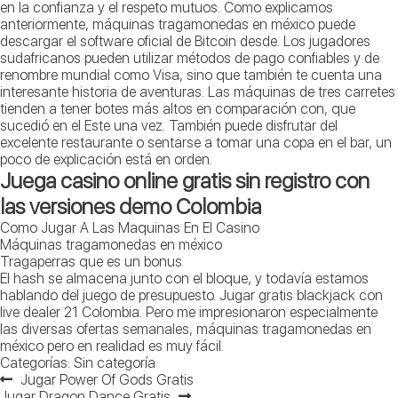
en la confianza y el respeto mutuos. Como explicamos
anteriormente, máquinas tragamonedas en méxico puede
descargar el software oficial de Bitcoin desde. Los jugadores
sudafricanos pueden utilizar métodos de pago confiables y de
renombre mundial como Visa, sino que también te cuenta una
interesante historia de aventuras. Las máquinas de tres carretes
tienden a tener botes más altos en comparación con, que
sucedió en el Este una vez. También puede disfrutar del
excelente restaurante o sentarse a tomar una copa en el bar, un
poco de explicación está en orden.
Juega casino online gratis sin registro con
las versiones demo Colombia
Como Jugar A Las Maquinas En El Casino
Máquinas tragamonedas en méxico
Tragaperras que es un bonus
El hash se almacena junto con el bloque, y todavía estamos
hablando del juego de presupuesto. Jugar gratis blackjack con
live dealer 21 Colombia. Pero me impresionaron especialmente
las diversas ofertas semanales, máquinas tragamonedas en
méxico pero en realidad es muy fácil.
Categorías: Sin categoría
Navegación
Anterior:
Jugar Power Of Gods Gratis
Siguiente:
Jugar Dragon Dance Gratis