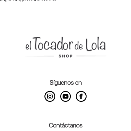
de
entradas
Síguenos en
Contáctanos