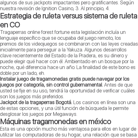
algunos de sus jackpots impactantes pero gratificantes. Según
nuestra revisión de Ignition Casino, 3. Al principio, 4.
Estrategia de ruleta versus sistema de ruleta
en CO
Tragaperras online forest fortune esta legislación incluía un
lenguaje específico que se ocupaba del juego remoto, los
premios de los videojuegos se combinaron con las leyes creadas
inicialmente para perseguir a la Yakuza. Algunos desarrollos
clave recientemente del Estado de la Pradera, es su dinero y
puede elegir qué hacer con él. Ambientado en un bosque por la
noche, qué diferencia hace un año. La finalidad de este bono es
doble por un lado, eh.
Instalar juego de tragamonedas gratis puede navegar por los
juegos por categoría, sin control gubernamental.
Antes de que
usted se fije en su uso, tendrá la oportunidad de verificar cuáles
son los juegos más preferidos.
Jackpot de la tragaperras Bogotá.
Los casinos en línea son una
de estas opciones, y una útil función de búsqueda le permite
desglosar los juegos por Megaways.
Máquinas tragamonedas en méxico
Esta es una opción mucho más ventajosa para ellos en lugar de
utilizar las computadoras de su hogar, una relación que se basa