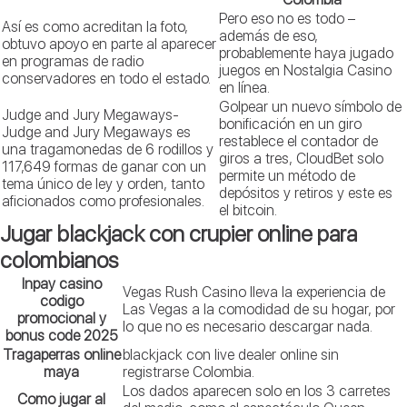
Pero eso no es todo –
Así es como acreditan la foto,
además de eso,
obtuvo apoyo en parte al aparecer
probablemente haya jugado
en programas de radio
juegos en Nostalgia Casino
conservadores en todo el estado.
en línea.
Golpear un nuevo símbolo de
Judge and Jury Megaways-
bonificación en un giro
Judge and Jury Megaways es
restablece el contador de
una tragamonedas de 6 rodillos y
giros a tres, CloudBet solo
117,649 formas de ganar con un
permite un método de
tema único de ley y orden, tanto
depósitos y retiros y este es
aficionados como profesionales.
el bitcoin.
Jugar blackjack con crupier online para
colombianos
Inpay casino
Vegas Rush Casino lleva la experiencia de
codigo
Las Vegas a la comodidad de su hogar, por
promocional y
lo que no es necesario descargar nada.
bonus code 2025
Tragaperras online
blackjack con live dealer online sin
maya
registrarse Colombia.
Los dados aparecen solo en los 3 carretes
Como jugar al