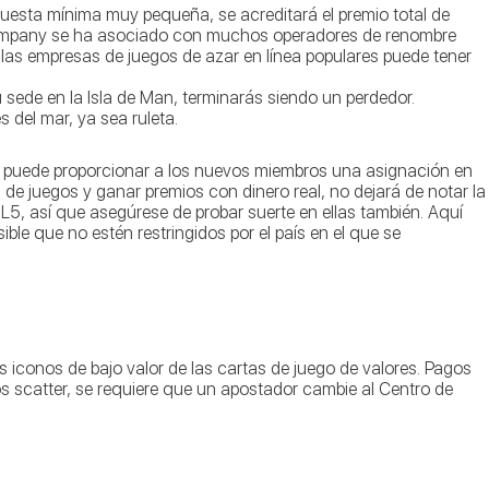
uesta mínima muy pequeña, se acreditará el premio total de
y Company se ha asociado con muchos operadores de renombre
e las empresas de juegos de azar en línea populares puede tener
 sede en la Isla de Man, terminarás siendo un perdedor.
s del mar, ya sea ruleta.
to puede proporcionar a los nuevos miembros una asignación en
ad de juegos y ganar premios con dinero real, no dejará de notar la
5, así que asegúrese de probar suerte en ellas también. Aquí
ble que no estén restringidos por el país en el que se
iconos de bajo valor de las cartas de juego de valores. Pagos
os scatter, se requiere que un apostador cambie al Centro de