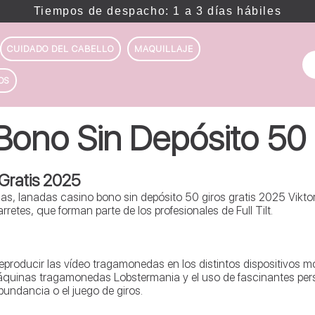
Tiempos de despacho: 1 a 3 días hábiles
CUIDADO DEL CABELLO
MAQUILLAJE
Bu
po
OS
ono Sin Depósito 50 
Gratis 2025
, lanadas casino bono sin depósito 50 giros gratis 2025 Viktor
tes, que forman parte de los profesionales de Full Tilt.
 reproducir las vídeo tragamonedas en los distintos dispositivos m
quinas tragamonedas Lobstermania y el uso de fascinantes pers
undancia o el juego de giros.