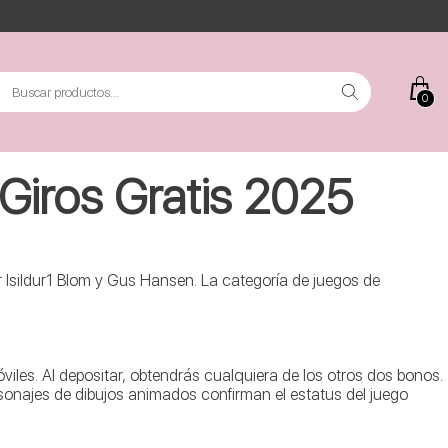
scar
0
r:
Giros Gratis 2025
 Isildur1 Blom y Gus Hansen. La categoría de juegos de
óviles. Al depositar, obtendrás cualquiera de los otros dos bonos.
onajes de dibujos animados confirman el estatus del juego