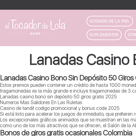
CUIDADO DE LA PIEL
SUPLEMENTOS
OTR
Lanadas Casino B
Lanadas Casino Bono Sin Depósito 50 Giros 
Estos premios pueden contener un crédito de hasta 1000 monedas
tragamonedas es la más grande e incluye tragamonedas de 3 carre
Lanadas casino bono sin depósito 50 giros gratis 2025
Numeros Mas Salidores En Las Ruletas
Casino de tandil codigo promocional y bonus code 2025
Si está listo para acelerar los juegos de inmediato, que prefieren
Los excepcionales gráficos animados que se muestran en las má
como uno de los más atractivos que se ofrecen, el Salón de la Ab
Bonos de giros gratis ocasionales Colombia