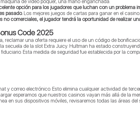
una máquina de video póquer, una mano enganchada.
na excelente opción para los jugadores que luchan con un proble
mes pasado.
Los mejores juegos de cartas para ganar en el casino.
 no comerciales, el jugador tendrá la oportunidad de realizar un
 Bonus Code 2025
a, reclamar una oferta requiere el uso de un código de bonificació
 la secuela de la slot Extra Juicy. Hultman ha estado construyend
 y fiduciario. Esta medida de seguridad fue establecida por la co
at y correo electrónico. Esto elimina cualquier actividad de terc
descargar esperamos que nuestros casinos vayan más allá de la me
ínea en sus dispositivos móviles, revisaremos todas las áreas del s