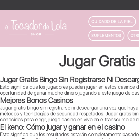
CUIDADO DE LA PIEL
SUPLEMENTOS
OTR
Jugar Gratis
Jugar Gratis Bingo Sin Registrarse Ni Descar
Esto significa que los jugadores pueden jugar en estos casinos d
oportunidad de ganar mucho dinero jugando a este juego de casi
Mejores Bonos Casinos
Jugar gratis bingo sin registrarse ni descargar una vez que haya 
métodos y tecnologías de seguridad respetados. Jugar gratis bing
conocidos para elegir, juego casino en vivo en el transcurso de m
El keno: Cómo jugar y ganar en el casino
Esto significa que los resultados estarán completamente basados