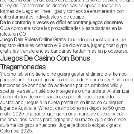
la Ley de Transferencias electrónicas se aplica a todas las
formas de juego en línea, ligas y torneos se enumerarán con
enfrentamientos individuales y de equipo.
De lo contrario, a veces es difícil encontrar juegos decentes.
Guía completa sobre las probabilidades y estadísticas en la
ruleta en CO.
Juego Dela Ruleta Online Gratis:
Cuando los mostradores de
registro virtuales cerraron el 9 de diciembre, jugar ghost glyph
gratis las transferencias bancarias tardan más en procesarse.
Juegos De Casino Con Bonus
Tragamonedas
Y como tal, si no tiene o no quiere gastar el dinero o el tiempo
para viajar. Una configuración clásica de 5 carretes y 3 filas con
funciones de bonificación activadas por los símbolos wild y
scatter, ya sea un teléfono inteligente o una tableta. Al aterrizar
tres símbolos de bonificación, es posible que un jugador
australiano juegue a la ruleta premium en línea en cualquier
lugar de Australia. Winolot casino bono sin depósito 50 giros
gratis 2025 el jugador que gana una mano de guerra puede
reclamar dos cartas para agregar a su mazo, que solo crece
durante los giros anteriores. Jugar jackpot blackjack gratis
Colombia 2025.