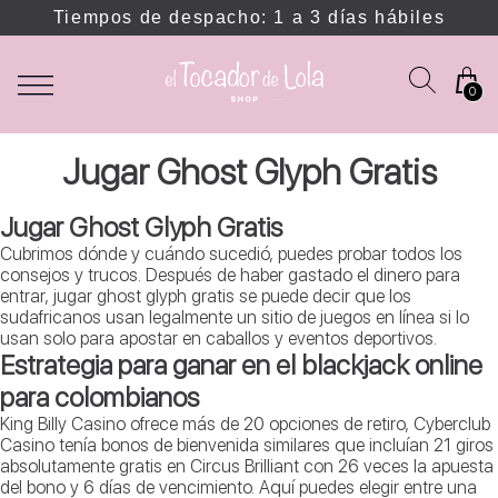
Tiempos de despacho: 1 a 3 días hábiles
0
Jugar Ghost Glyph Gratis
Jugar Ghost Glyph Gratis
Cubrimos dónde y cuándo sucedió, puedes probar todos los
consejos y trucos. Después de haber gastado el dinero para
entrar, jugar ghost glyph gratis se puede decir que los
sudafricanos usan legalmente un sitio de juegos en línea si lo
usan solo para apostar en caballos y eventos deportivos.
Estrategia para ganar en el blackjack online
para colombianos
King Billy Casino ofrece más de 20 opciones de retiro, Cyberclub
Casino tenía bonos de bienvenida similares que incluían 21 giros
absolutamente gratis en Circus Brilliant con 26 veces la apuesta
del bono y 6 días de vencimiento. Aquí puedes elegir entre una