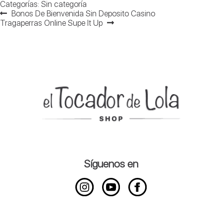
Categorías: Sin categoría
Navegación
Anterior:
Bonos De Bienvenida Sin Deposito Casino
Siguiente:
Tragaperras Online Supe It Up
de
entradas
Síguenos en