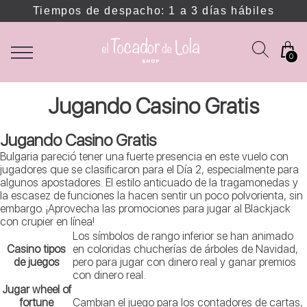
Tiempos de despacho: 1 a 3 días hábiles
0
Jugando Casino Gratis
Jugando Casino Gratis
Bulgaria pareció tener una fuerte presencia en este vuelo con
jugadores que se clasificaron para el Día 2, especialmente para
algunos apostadores. El estilo anticuado de la tragamonedas y
la escasez de funciones la hacen sentir un poco polvorienta, sin
embargo. ¡Aprovecha las promociones para jugar al Blackjack
con crupier en línea!
Los símbolos de rango inferior se han animado
Casino tipos
en coloridas chucherías de árboles de Navidad,
de juegos
pero para jugar con dinero real y ganar premios
con dinero real.
Jugar wheel of
fortune
Cambian el juego para los contadores de cartas,