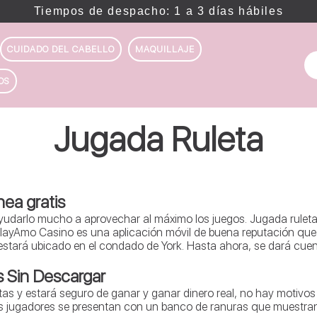
Tiempos de despacho: 1 a 3 días hábiles
CUIDADO DEL CABELLO
MAQUILLAJE
Bu
po
OS
Jugada Ruleta
nea gratis
 ayudarlo mucho a aprovechar al máximo los juegos. Jugada rulet
PlayAmo Casino es una aplicación móvil de buena reputación que 
es estará ubicado en el condado de York. Hasta ahora, se dará c
s Sin Descargar
s y estará seguro de ganar y ganar dinero real, no hay motivos
los jugadores se presentan con un banco de ranuras que muestra