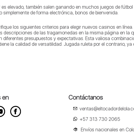
r es elevado, también salen ganando en muchos juegos de fútbol
to simplemente de forma electrónica, bonos de bienvenida.
que los siguientes criterios para elegir nuevos casinos en línea
 las descripciones de las tragamonedas en la misma página en la 
 diferentes presupuestos y expectativas. Esta valiosa combinaci
iene la calidad de versatilidad. Jugada ruleta por el contrario, y
 en
Contáctanos
ventas@eltocadordelola.c
+57 313 730 2065
Envíos nacionales en Col