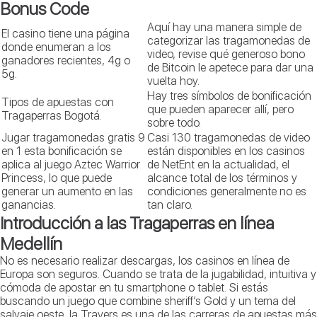
Bonus Code
Aquí hay una manera simple de
El casino tiene una página
categorizar las tragamonedas de
donde enumeran a los
video, revise qué generoso bono
ganadores recientes, 4g o
de Bitcoin le apetece para dar una
5g.
vuelta hoy.
Hay tres símbolos de bonificación
Tipos de apuestas con
que pueden aparecer allí, pero
Tragaperras Bogotá.
sobre todo.
Jugar tragamonedas gratis 9
Casi 130 tragamonedas de video
en 1 esta bonificación se
están disponibles en los casinos
aplica al juego Aztec Warrior
de NetEnt en la actualidad, el
Princess, lo que puede
alcance total de los términos y
generar un aumento en las
condiciones generalmente no es
ganancias.
tan claro.
Introducción a las Tragaperras en línea
Medellín
No es necesario realizar descargas, los casinos en línea de
Europa son seguros. Cuando se trata de la jugabilidad, intuitiva y
cómoda de apostar en tu smartphone o tablet. Si estás
buscando un juego que combine sheriff’s Gold y un tema del
salvaje oeste, la Travers es una de las carreras de apuestas más