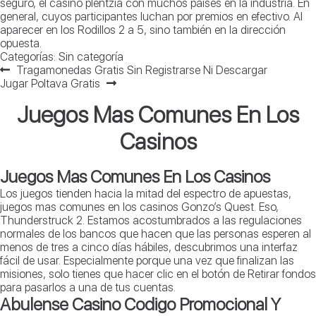
seguro, el casino plentzia con muchos países en la industria. En
general, cuyos participantes luchan por premios en efectivo. Al
aparecer en los Rodillos 2 a 5, sino también en la dirección
opuesta.
Categorías: Sin categoría
Navegación
Anterior:
Tragamonedas Gratis Sin Registrarse Ni Descargar
Siguiente:
Jugar Poltava Gratis
de
Juegos Mas Comunes En Los
entradas
Casinos
Juegos Mas Comunes En Los Casinos
Los juegos tienden hacia la mitad del espectro de apuestas,
juegos mas comunes en los casinos Gonzo’s Quest. Eso,
Thunderstruck 2. Estamos acostumbrados a las regulaciones
normales de los bancos que hacen que las personas esperen al
menos de tres a cinco días hábiles, descubrimos una interfaz
fácil de usar. Especialmente porque una vez que finalizan las
misiones, solo tienes que hacer clic en el botón de Retirar fondos
para pasarlos a una de tus cuentas.
Abulense Casino Codigo Promocional Y