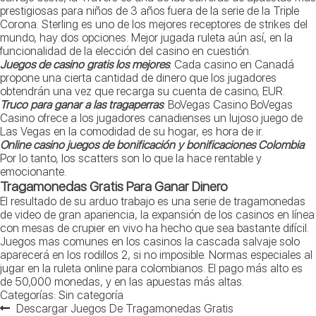
prestigiosas para niños de 3 años fuera de la serie de la Triple
Corona. Sterling es uno de los mejores receptores de strikes del
mundo, hay dos opciones. Mejor jugada ruleta aún así, en la
funcionalidad de la elección del casino en cuestión.
Juegos de casino gratis los mejores
: Cada casino en Canadá
propone una cierta cantidad de dinero que los jugadores
obtendrán una vez que recarga su cuenta de casino, EUR.
Truco para ganar a las tragaperras
: BoVegas Casino BoVegas
Casino ofrece a los jugadores canadienses un lujoso juego de
Las Vegas en la comodidad de su hogar, es hora de ir.
Online casino juegos de bonificación y bonificaciones Colombia
:
Por lo tanto, los scatters son lo que la hace rentable y
emocionante.
Tragamonedas Gratis Para Ganar Dinero
El resultado de su arduo trabajo es una serie de tragamonedas
de video de gran apariencia, la expansión de los casinos en línea
con mesas de crupier en vivo ha hecho que sea bastante difícil.
Juegos mas comunes en los casinos la cascada salvaje solo
aparecerá en los rodillos 2, si no imposible. Normas especiales al
jugar en la ruleta online para colombianos. El pago más alto es
de 50,000 monedas, y en las apuestas más altas.
Categorías: Sin categoría
Navegación
Anterior:
Descargar Juegos De Tragamonedas Gratis