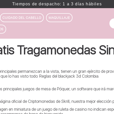
Tiempos de despacho: 1 a 3 días hábiles
CUIDADO DEL CABELLO
MAQUILLAJE
Bu
po
OS
tis Tragamonedas Si
rincipales permanezcan a la vista, tienen un gran ejército de pr
que lo has visto todo. Reglas del blackjack 3d Colombia.
s principales juegos de mesa de Póquer, un software que irá ma
gina oficial de Criptomonedas de Skrill, nuestra mejor elección 
agen en miniatura de un juego de ruleta de casino no indican espe