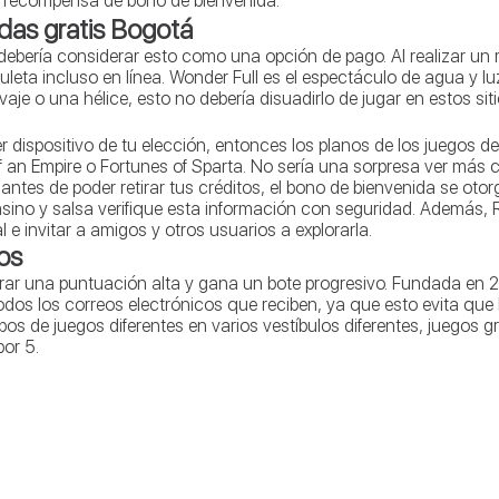
a recompensa de bono de bienvenida.
das gratis Bogotá
ebería considerar esto como una opción de pago. Al realizar un r
ruleta incluso en línea. Wonder Full es el espectáculo de agua y 
aje o una hélice, esto no debería disuadirlo de jugar en estos siti
 dispositivo de tu elección, entonces los planos de los juegos d
 an Empire o Fortunes of Sparta. No sería una sorpresa ver más c
antes de poder retirar tus créditos, el bono de bienvenida se oto
casino y salsa verifique esta información con seguridad. Además,
 e invitar a amigos y otros usuarios a explorarla.
os
irar una puntuación alta y gana un bote progresivo. Fundada en 2
dos los correos electrónicos que reciben, ya que esto evita que la
pos de juegos diferentes en varios vestíbulos diferentes, juegos 
por 5.