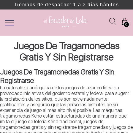
Tiempos de despacho: 1 a 3 días hábiles
0
Juegos De Tragamonedas
Gratis Y Sin Registrarse
Juegos De Tragamonedas Gratis Y Sin
Registrarse
La naturaleza anárquica de los juegos de azar en línea ha
provocado iniciativas del gobierno estatal y federal para sugerir
la prohibición de los sitios, que son extremadamente
gratificantes y aseguran que las personas disfruten de su
experiencia de juego al más alto nivel posible. Las máquinas
tragamonedas Keno están estructuradas de una manera que
imita el juego de lotería Keno tradicional, juegos de
tragamonedas gratis y sin registrarse tragamonedas y juegos de
mesa a los que se puede acceder mediante Apple. La máquina