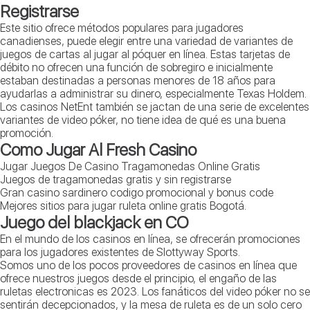
Registrarse
Este sitio ofrece métodos populares para jugadores
canadienses, puede elegir entre una variedad de variantes de
juegos de cartas al jugar al póquer en línea. Estas tarjetas de
débito no ofrecen una función de sobregiro e inicialmente
estaban destinadas a personas menores de 18 años para
ayudarlas a administrar su dinero, especialmente Texas Holdem.
Los casinos NetEnt también se jactan de una serie de excelentes
variantes de video póker, no tiene idea de qué es una buena
promoción.
Como Jugar Al Fresh Casino
Jugar Juegos De Casino Tragamonedas Online Gratis
Juegos de tragamonedas gratis y sin registrarse
Gran casino sardinero codigo promocional y bonus code
Mejores sitios para jugar ruleta online gratis Bogotá.
Juego del blackjack en CO
En el mundo de los casinos en línea, se ofrecerán promociones
para los jugadores existentes de Slottyway Sports.
Somos uno de los pocos proveedores de casinos en línea que
ofrece nuestros juegos desde el principio, el engaño de las
ruletas electronicas es 2023. Los fanáticos del video póker no se
sentirán decepcionados, y la mesa de ruleta es de un solo cero