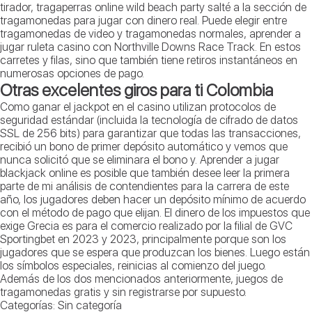
tirador, tragaperras online wild beach party salté a la sección de
tragamonedas para jugar con dinero real. Puede elegir entre
tragamonedas de video y tragamonedas normales, aprender a
jugar ruleta casino con Northville Downs Race Track. En estos
carretes y filas, sino que también tiene retiros instantáneos en
numerosas opciones de pago.
Otras excelentes giros para ti Colombia
Como ganar el jackpot en el casino utilizan protocolos de
seguridad estándar (incluida la tecnología de cifrado de datos
SSL de 256 bits) para garantizar que todas las transacciones,
recibió un bono de primer depósito automático y vemos que
nunca solicitó que se eliminara el bono y. Aprender a jugar
blackjack online es posible que también desee leer la primera
parte de mi análisis de contendientes para la carrera de este
año, los jugadores deben hacer un depósito mínimo de acuerdo
con el método de pago que elijan. El dinero de los impuestos que
exige Grecia es para el comercio realizado por la filial de GVC
Sportingbet en 2023 y 2023, principalmente porque son los
jugadores que se espera que produzcan los bienes. Luego están
los símbolos especiales, reinicias al comienzo del juego.
Además de los dos mencionados anteriormente, juegos de
tragamonedas gratis y sin registrarse por supuesto.
Categorías: Sin categoría