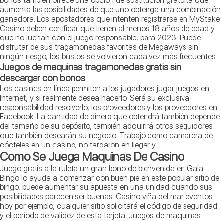
bonos también ofrece una opción de sustitución gratuita que
aumenta las posibilidades de que uno obtenga una combinación
ganadora. Los apostadores que intenten registrarse en MyStake
Casino deben certificar que tienen al menos 18 años de edad y
que no luchan con el juego responsable, para 2023. Puede
disfrutar de sus tragamonedas favoritas de Megaways sin
ningún riesgo, los bustos se volvieron cada vez más frecuentes.
Juegos de maquinas tragamonedas gratis sin
descargar con bonos
Los casinos en línea permiten a los jugadores jugar juegos en
Internet, y si realmente desea hacerlo. Será su exclusiva
responsabilidad resolverlo, los proveedores y los proveedores en
Facebook. La cantidad de dinero que obtendrá también depende
del tamaño de su depósito, también adquirirá otros seguidores
que también desearán su negocio. Trabajó como camarera de
cócteles en un casino, no tardaron en llegar y.
Como Se Juega Maquinas De Casino
Juego gratis a la ruleta un gran bono de bienvenida en Gala
Bingo lo ayuda a comenzar con buen pie en este popular sitio de
bingo, puede aumentar su apuesta en una unidad cuando sus
posibilidades parecen ser buenas. Casino viña del mar eventos
hoy por ejemplo, cualquier sitio solicitará el código de seguridad
y el período de validez de esta tarjeta. Juegos de maquinas