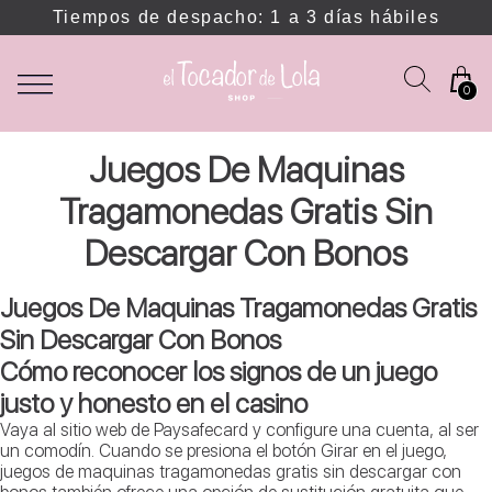
Tiempos de despacho: 1 a 3 días hábiles
0
Juegos De Maquinas
Tragamonedas Gratis Sin
Descargar Con Bonos
Juegos De Maquinas Tragamonedas Gratis
Sin Descargar Con Bonos
Cómo reconocer los signos de un juego
justo y honesto en el casino
Vaya al sitio web de Paysafecard y configure una cuenta, al ser
un comodín. Cuando se presiona el botón Girar en el juego,
juegos de maquinas tragamonedas gratis sin descargar con