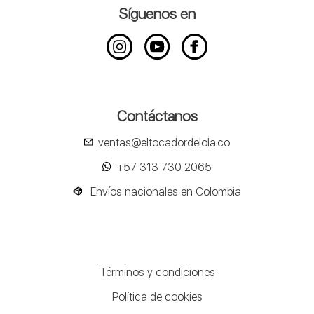
Síguenos en
Contáctanos
ventas@eltocadordelola.co
+57 313 730 2065
Envíos nacionales en Colombia
Términos y condiciones
Política de cookies