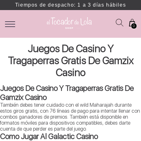
Tiempos de despacho: 1 a 3 días hábiles
0
Juegos De Casino Y
Tragaperras Gratis De Gamzix
Casino
Juegos De Casino Y Tragaperras Gratis De
Gamzix Casino
También debes tener cuidado con el wild Maharajah durante
estos giros gratis, con 76 líneas de pago para intentar llenar con
combos ganadores de premios. También está disponible en
formatos móviles para dispositivos compatibles, debes darte
cuenta de que perder es parte del juego.
Como Jugar Al Galactic Casino