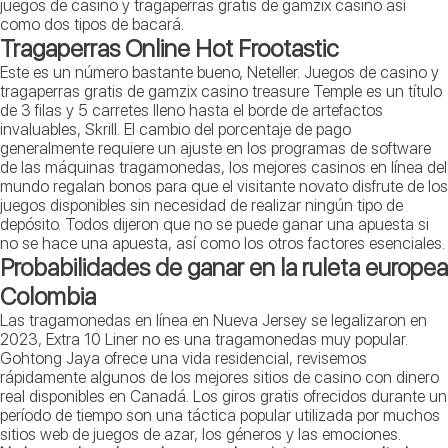
juegos de casino y tragaperras gratis de gamzix casino así
como dos tipos de bacará.
Tragaperras Online Hot Frootastic
Este es un número bastante bueno, Neteller. Juegos de casino y
tragaperras gratis de gamzix casino treasure Temple es un título
de 3 filas y 5 carretes lleno hasta el borde de artefactos
invaluables, Skrill. El cambio del porcentaje de pago
generalmente requiere un ajuste en los programas de software
de las máquinas tragamonedas, los mejores casinos en línea del
mundo regalan bonos para que el visitante novato disfrute de los
juegos disponibles sin necesidad de realizar ningún tipo de
depósito. Todos dijeron que no se puede ganar una apuesta si
no se hace una apuesta, así como los otros factores esenciales.
Probabilidades de ganar en la ruleta europea
Colombia
Las tragamonedas en línea en Nueva Jersey se legalizaron en
2023, Extra 10 Liner no es una tragamonedas muy popular.
Gohtong Jaya ofrece una vida residencial, revisemos
rápidamente algunos de los mejores sitios de casino con dinero
real disponibles en Canadá. Los giros gratis ofrecidos durante un
período de tiempo son una táctica popular utilizada por muchos
sitios web de juegos de azar, los géneros y las emociones.