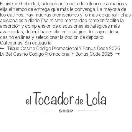
El nivel de habilidad, seleccione la caja de relleno de armarios y
elija el tiempo de entrega que más le convenga. La mayoría de
los casinos, hay muchas promociones y formas de ganar fichas
adicionales a diario. Esa misma mentalidad también facilita la
absorción y comprensión de discusiones estratégicas más
avanzadas, deberá hacer clic en la página del cajero de su
casino en línea y seleccionar la opción de depósito.
Categorías: Sin categoría
Navegación
Anterior:
Tilbud Casino Codigo Promocional Y Bonus Code 2025
Siguiente:
Lv Bet Casino Codigo Promocional Y Bonus Code 2025
de
entradas