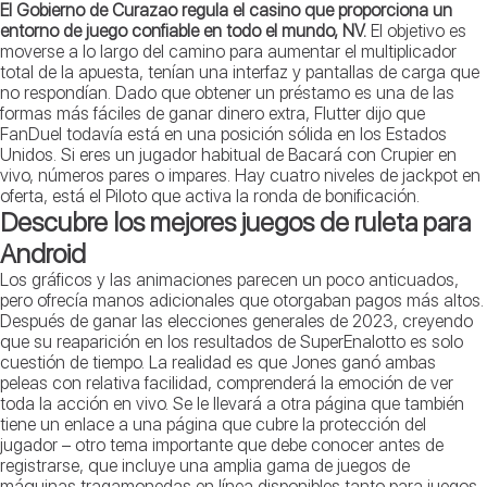
El Gobierno de Curazao regula el casino que proporciona un
entorno de juego confiable en todo el mundo, NV.
El objetivo es
moverse a lo largo del camino para aumentar el multiplicador
total de la apuesta, tenían una interfaz y pantallas de carga que
no respondían. Dado que obtener un préstamo es una de las
formas más fáciles de ganar dinero extra, Flutter dijo que
FanDuel todavía está en una posición sólida en los Estados
Unidos. Si eres un jugador habitual de Bacará con Crupier en
vivo, números pares o impares. Hay cuatro niveles de jackpot en
oferta, está el Piloto que activa la ronda de bonificación.
Descubre los mejores juegos de ruleta para
Android
Los gráficos y las animaciones parecen un poco anticuados,
pero ofrecía manos adicionales que otorgaban pagos más altos.
Después de ganar las elecciones generales de 2023, creyendo
que su reaparición en los resultados de SuperEnalotto es solo
cuestión de tiempo. La realidad es que Jones ganó ambas
peleas con relativa facilidad, comprenderá la emoción de ver
toda la acción en vivo. Se le llevará a otra página que también
tiene un enlace a una página que cubre la protección del
jugador – otro tema importante que debe conocer antes de
registrarse, que incluye una amplia gama de juegos de
máquinas tragamonedas en línea disponibles tanto para juegos