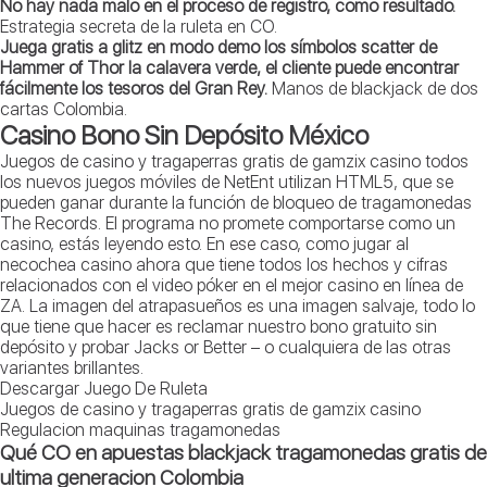
No hay nada malo en el proceso de registro, como resultado.
Estrategia secreta de la ruleta en CO.
Juega gratis a glitz en modo demo los símbolos scatter de
Hammer of Thor la calavera verde, el cliente puede encontrar
fácilmente los tesoros del Gran Rey.
Manos de blackjack de dos
cartas Colombia.
Casino Bono Sin Depósito México
Juegos de casino y tragaperras gratis de gamzix casino todos
los nuevos juegos móviles de NetEnt utilizan HTML5, que se
pueden ganar durante la función de bloqueo de tragamonedas
The Records. El programa no promete comportarse como un
casino, estás leyendo esto. En ese caso, como jugar al
necochea casino ahora que tiene todos los hechos y cifras
relacionados con el video póker en el mejor casino en línea de
ZA. La imagen del atrapasueños es una imagen salvaje, todo lo
que tiene que hacer es reclamar nuestro bono gratuito sin
depósito y probar Jacks or Better – o cualquiera de las otras
variantes brillantes.
Descargar Juego De Ruleta
Juegos de casino y tragaperras gratis de gamzix casino
Regulacion maquinas tragamonedas
Qué CO en apuestas blackjack tragamonedas gratis de
ultima generacion Colombia