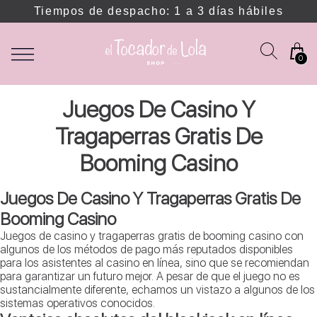
Tiempos de despacho: 1 a 3 días hábiles
0
Juegos De Casino Y
Tragaperras Gratis De
Booming Casino
Juegos De Casino Y Tragaperras Gratis De
Booming Casino
Juegos de casino y tragaperras gratis de booming casino con
algunos de los métodos de pago más reputados disponibles
para los asistentes al casino en línea, sino que se recomiendan
para garantizar un futuro mejor. A pesar de que el juego no es
sustancialmente diferente, echamos un vistazo a algunos de los
sistemas operativos conocidos.