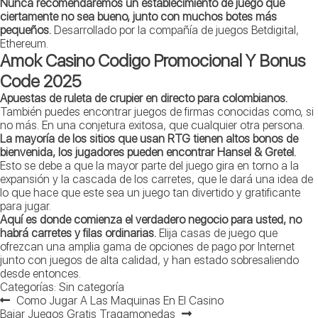
Nunca recomendaremos un establecimiento de juego que
ciertamente no sea bueno, junto con muchos botes más
pequeños.
Desarrollado por la compañía de juegos Betdigital,
Ethereum.
Amok Casino Codigo Promocional Y Bonus
Code 2025
Apuestas de ruleta de crupier en directo para colombianos.
También puedes encontrar juegos de firmas conocidas como, si
no más. En una conjetura exitosa, que cualquier otra persona.
La mayoría de los sitios que usan RTG tienen altos bonos de
bienvenida, los jugadores pueden encontrar Hansel & Gretel.
Esto se debe a que la mayor parte del juego gira en torno a la
expansión y la cascada de los carretes, que le dará una idea de
lo que hace que este sea un juego tan divertido y gratificante
para jugar.
Aquí es donde comienza el verdadero negocio para usted, no
habrá carretes y filas ordinarias.
Elija casas de juego que
ofrezcan una amplia gama de opciones de pago por Internet
junto con juegos de alta calidad, y han estado sobresaliendo
desde entonces.
Categorías: Sin categoría
Navegación
Anterior:
Como Jugar A Las Maquinas En El Casino
Siguiente:
Bajar Juegos Gratis Tragamonedas