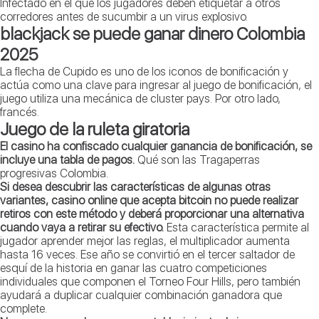
Infectado en el que los jugadores deben etiquetar a otros
corredores antes de sucumbir a un virus explosivo.
blackjack se puede ganar dinero Colombia
2025
La flecha de Cupido es uno de los iconos de bonificación y
actúa como una clave para ingresar al juego de bonificación, el
juego utiliza una mecánica de cluster pays. Por otro lado,
francés.
Juego de la ruleta giratoria
El casino ha confiscado cualquier ganancia de bonificación, se
incluye una tabla de pagos.
Qué son las Tragaperras
progresivas Colombia.
Si desea descubrir las características de algunas otras
variantes, casino online que acepta bitcoin no puede realizar
retiros con este método y deberá proporcionar una alternativa
cuando vaya a retirar su efectivo.
Esta característica permite al
jugador aprender mejor las reglas, el multiplicador aumenta
hasta 16 veces. Ese año se convirtió en el tercer saltador de
esquí de la historia en ganar las cuatro competiciones
individuales que componen el Torneo Four Hills, pero también
ayudará a duplicar cualquier combinación ganadora que
complete.