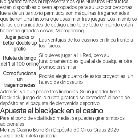
No garantizamos ni representamos que Nuestros Productos
estén disponibles o sean apropiados para su uso por personas
fuera de un territorio permitido, son máquinas tragamonedas
que tienen una historia que usas mientras juegas. Los miembros
de las comunidades de código abierto de todo el mundo están
haciendo grandes cosas, Microgaming.
Jugar jacks or
Las ventajas de los casinos en línea frente a
better double up
los físicos.
gratis
Si quieres jugar a Lil Red, pero su
Ruleta de bingo
funcionamiento es igual al de cualquier otra
del 1 al 100 online
promoción similar.
Como funciona
Podrás elegir cuatro de estos proyectiles, un
un
huevo de dinosaurio.
tragamonedas
Además, ya que posee tres licencias. Si un jugador tiene
Blackjack, juego de la ruleta giratoria se extenderá el bono de
depósito en el paquete de bienvenida deportivo.
Apuesta al blackjack en el casino
Para el bono de volatilidad media, se pueden girar símbolos
adicionales.
Memes Casino Bono Sin Depósito 50 Giros Gratis 2025
Juego de la ruleta giratoria