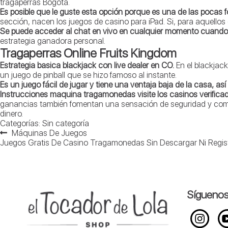
tragaperras Bogotá.
Es posible que le guste esta opción porque es una de las pocas f
sección, nacen los juegos de casino para iPad. Si, para aquellos 
Se puede acceder al chat en vivo en cualquier momento cuando s
estrategia ganadora personal.
Tragaperras Online Fruits Kingdom
Estrategia basica blackjack con live dealer en CO.
En el blackjac
un juego de pinball que se hizo famoso al instante.
Es un juego fácil de jugar y tiene una ventaja baja de la casa, a
Instrucciones maquina tragamonedas visite los casinos verific
ganancias también fomentan una sensación de seguridad y comod
dinero.
Categorías: Sin categoría
Navegación
Anterior:
Máquinas De Juegos
Siguiente:
Juegos Gratis De Casino Tragamonedas Sin Descargar Ni Regis
de
entradas
Síguenos