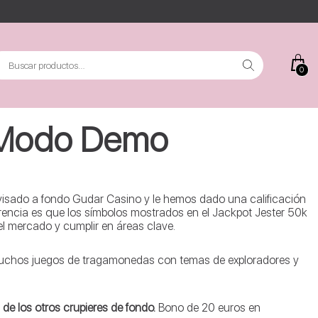
scar
0
r:
n Modo Demo
visado a fondo Gudar Casino y le hemos dado una calificación
erencia es que los símbolos mostrados en el Jackpot Jester 50k
l mercado y cumplir en áreas clave.
 muchos juegos de tragamonedas con temas de exploradores y
de los otros crupieres de fondo.
Bono de 20 euros en