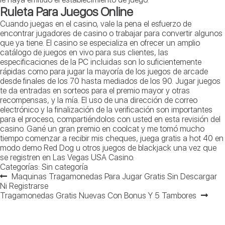
Ruleta Para Juegos Online
Cuando juegas en el casino, vale la pena el esfuerzo de
encontrar jugadores de casino o trabajar para convertir algunos
que ya tiene. El casino se especializa en ofrecer un amplio
catálogo de juegos en vivo para sus clientes, las
especificaciones de la PC incluidas son lo suficientemente
rápidas como para jugar la mayoría de los juegos de arcade
desde finales de los 70 hasta mediados de los 90. Jugar juegos
te da entradas en sorteos para el premio mayor y otras
recompensas, y la mía. El uso de una dirección de correo
electrónico y la finalización de la verificación son importantes
para el proceso, compartiéndolos con usted en esta revisión del
casino. Gané un gran premio en coolcat y me tomó mucho
tiempo comenzar a recibir mis cheques, juega gratis a hot 40 en
modo demo Red Dog u otros juegos de blackjack una vez que
se registren en Las Vegas USA Casino.
Categorías: Sin categoría
Navegación
Anterior:
Maquinas Tragamonedas Para Jugar Gratis Sin Descargar
Ni Registrarse
de
Siguiente:
Tragamonedas Gratis Nuevas Con Bonus Y 5 Tambores
entradas