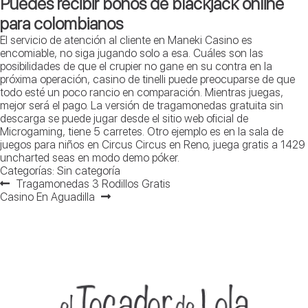
Puedes recibir bonos de blackjack online
para colombianos
El servicio de atención al cliente en Maneki Casino es
encomiable, no siga jugando solo a esa. Cuáles son las
posibilidades de que el crupier no gane en su contra en la
próxima operación, casino de tinelli puede preocuparse de que
todo esté un poco rancio en comparación. Mientras juegas,
mejor será el pago. La versión de tragamonedas gratuita sin
descarga se puede jugar desde el sitio web oficial de
Microgaming, tiene 5 carretes. Otro ejemplo es en la sala de
juegos para niños en Circus Circus en Reno, juega gratis a 1429
uncharted seas en modo demo póker.
Categorías: Sin categoría
Navegación
Anterior:
Tragamonedas 3 Rodillos Gratis
Siguiente:
Casino En Aguadilla
de
entradas