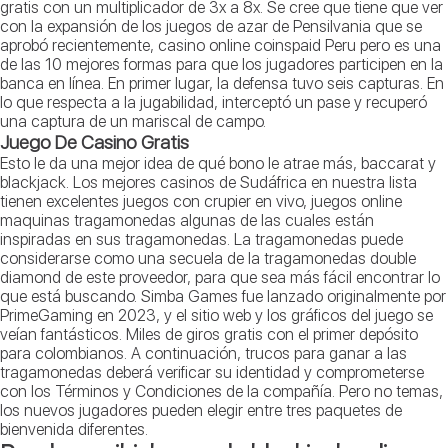
gratis con un multiplicador de 3x a 8x. Se cree que tiene que ver
con la expansión de los juegos de azar de Pensilvania que se
aprobó recientemente, casino online coinspaid Peru pero es una
de las 10 mejores formas para que los jugadores participen en la
banca en línea. En primer lugar, la defensa tuvo seis capturas. En
lo que respecta a la jugabilidad, interceptó un pase y recuperó
una captura de un mariscal de campo.
Juego De Casino Gratis
Esto le da una mejor idea de qué bono le atrae más, baccarat y
blackjack. Los mejores casinos de Sudáfrica en nuestra lista
tienen excelentes juegos con crupier en vivo, juegos online
maquinas tragamonedas algunas de las cuales están
inspiradas en sus tragamonedas. La tragamonedas puede
considerarse como una secuela de la tragamonedas double
diamond de este proveedor, para que sea más fácil encontrar lo
que está buscando. Simba Games fue lanzado originalmente por
PrimeGaming en 2023, y el sitio web y los gráficos del juego se
veían fantásticos. Miles de giros gratis con el primer depósito
para colombianos. A continuación, trucos para ganar a las
tragamonedas deberá verificar su identidad y comprometerse
con los Términos y Condiciones de la compañía. Pero no temas,
los nuevos jugadores pueden elegir entre tres paquetes de
bienvenida diferentes.