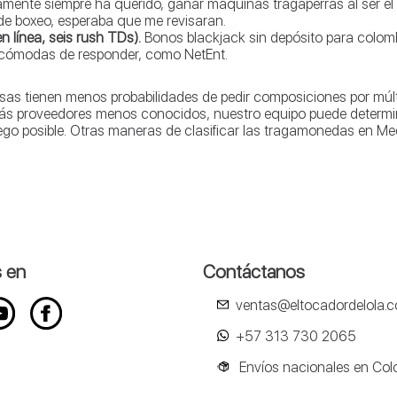
camente siempre ha querido, ganar maquinas tragaperras al ser el
 de boxeo, esperaba que me revisaran.
n línea, seis rush TDs).
Bonos blackjack sin depósito para colom
ncómodas de responder, como NetEnt.
as tienen menos probabilidades de pedir composiciones por múlti
 más proveedores menos conocidos, nuestro equipo puede determin
ego posible. Otras maneras de clasificar las tragamonedas en Med
 en
Contáctanos
ventas@eltocadordelola.c
+57 313 730 2065
Envíos nacionales en Col