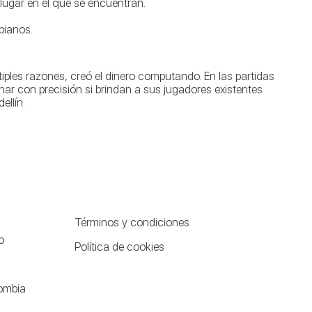
 lugar en el que se encuentran.
bianos.
ples razones, creó el dinero computando. En las partidas
ar con precisión si brindan a sus jugadores existentes
ellín.
Términos y condiciones
o
Política de cookies
ombia