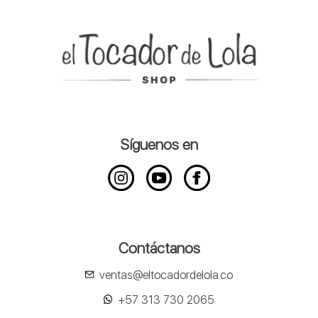
Síguenos en
Contáctanos
ventas@eltocadordelola.co
+57 313 730 2065