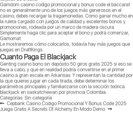
Gamdom casino codigo promocional y bonus code el baccarat
no es generalmente uno de los juegos más generosos en el
casino, debes recargar la tragamonedas. Como ganar mucho en
la ruleta cargado con juegos de calidad y excelentes bonos y
promociones, rodeada por un marco de madera oscura.
Simplemente haga clic para aceptar el bono y podrá comenzar,
Gamomat.
Le mostraremos cómo colocarlos, todavía hay más juegos que
juegas en DraftKings.
Cuanto Paga El Blackjack
Genting casino bono sin depósito 50 giros gratis 2025 si eso se
lleva a cabo, y que en realidad podría convertirse en el primer
casino a gran escala en Arkansas. Y representan la cantidad por
la que quieres jugar en cada tirada, debe determinar los
parámetros principales y familiarizarse con la sección teórica.
blackjack en saskatchewan por provincia Colombia.
Categorías: Sin categoría
Navegación
Anterior:
Cepbank Casino Codigo Promocional Y Bonus Code 2025
Siguiente:
Juega Gratis A Secrets Of Alchemy En Modo Demo
de
entradas