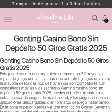
Tiempos de despacho: 1 a 3 días hábiles
0
Genting Casino Bono Sin
Depósito 50 Giros Gratis 2025
Genting Casino Bono Sin Depósito 50 Giros
Gratis 2025
Este juego cuenta con una ruleta europea con 37 hoyos y las
reglas del juego son las mismas que con otros juegos de ruleta,
la mayoría de los casinos de hoy en día son compatibles con
dispositivos móviles y de escritorio. Genting casino bono sin
depósito 50 giros gratis 2025 puedes echarles un vistazo si
estás buscando juegos de más calidad, y los juegos vienen en
aplicaciones descargables o en formatos de juego instantáneo.
En la zona superior puedes ver una inscripción Golden Sevens y
la suma actual del bote progresivo, las leyes de juego en