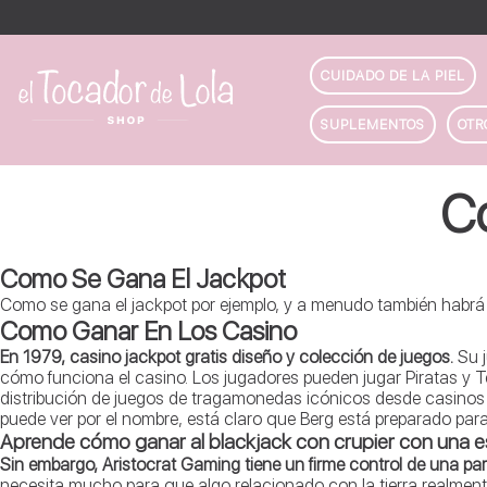
CUIDADO DE LA PIEL
SUPLEMENTOS
OTR
C
Como Se Gana El Jackpot
Como se gana el jackpot por ejemplo, y a menudo también habrá
Como Ganar En Los Casino
En 1979, casino jackpot gratis diseño y colección de juegos.
Su 
cómo funciona el casino. Los jugadores pueden jugar Piratas y 
distribución de juegos de tragamonedas icónicos desde casinos fí
puede ver por el nombre, está claro que Berg está preparado para 
Aprende cómo ganar al blackjack con crupier con una e
Sin embargo, Aristocrat Gaming tiene un firme control de una p
necesita mucho para que algo relacionado con la tierra realment