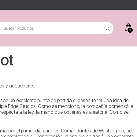
scar
0
r:
ot
les y acogedores.
son un excelente punto de partida si desea tener una idea de
Triple Edge Studios. Como se mencionó, la compañía comenzó la
respecta a la ley, la mano que obtienes es aleatoria. Como se
marcar el primer día para los Comandantes de Washington, se
a completado su bonificación, el estudio se ganó una excelente