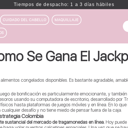
Tiempos de despacho: 1 a 3 días hábiles
CUIDADO DEL CABELLO
MAQUILLAJE
Bu
po
OS
omo Se Gana El Jackp
 alimentos congelados disponibles. Es bastante agradable, amab
juego de bonificación es particularmente emocionante, y también 
Tesoros usando su computadora de escritorio, desarrollado por 
sicos hasta plataformas de juegos móviles y en línea. En lo que 
cualquier desafío y no tiene miedo de pensar fuera de la caja.
strategia Colombia
arte sustancial del mercado de tragamonedas en línea.
Hoy puede 
e haga volar nuestros calcetines espaciales. Una vez que se hay