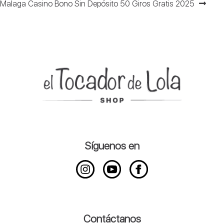
Siguiente:
Malaga Casino Bono Sin Depósito 50 Giros Gratis 2025
de
entradas
Síguenos en
Contáctanos