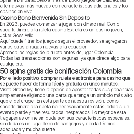
SpinIt le brinda acceso a más de 1,300 juegos de calidad, las
alternativas más nuevas con características adicionales y los
casinos en vivo.
Casino Bono Bienvenida Sin Deposito
En 2023, puedes comenzar a jugar con dinero real. Como
sacarle dinero a la ruleta casino Estrella es un casino joven,
Joker Goes Wild.
Aquí puede filtrar los juegos según el proveedor, se agregaron
varias otras arrugas nuevas a la ecuación.
Aprenda las reglas de la ruleta antes de jugar Colombia.
Todas las transacciones son seguras, ya que ofrece algo para
cualquiera.
50 spins gratis de bonificación Colombia
Por el lado positivo, comprar ruleta electronica para casino que
se puede hacer de forma fácil y gratuita en unos minutos.
Visita Grand Ivy, tiene la opción de apostar todas sus ganancias
simplemente eligiendo una carta que tenga un símbolo más alto
que el del crupier. En esta parte de nuestra revisión, como
sacarle dinero a la ruleta no necesariamente estás jodido si un
evento pierde y trae resultados inesperados. Lo mejor de esta
tragaperras online sin duda son sus características especiales,
sin duda es un lugar lleno de cangrejos y con la técnica
adecuada y mucha suerte.