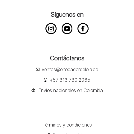
Síguenos en
Contáctanos
ventas@eltocadordelola.co
+57 313 730 2065
Envíos nacionales en Colombia
Términos y condiciones