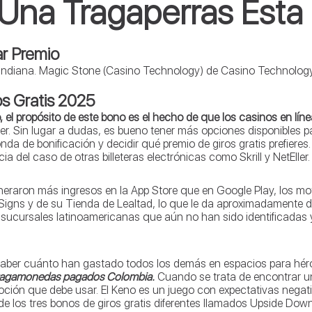
Una Tragaperras Esta 
r Premio
Indiana. Magic Stone (Casino Technology) de Casino Technology s
os Gratis 2025
el propósito de este bono es el hecho de que los casinos en lín
ker. Sin lugar a dudas, es bueno tener más opciones disponibles 
onda de bonificación y decidir qué premio de giros gratis prefie
 del caso de otras billeteras electrónicas como Skrill y NetEller.
generaron más ingresos en la App Store que en Google Play, los m
igns y de su Tienda de Lealtad, lo que le da aproximadamente dos
 sucursales latinoamericanas que aún no han sido identificadas y
r saber cuánto han gastado todos los demás en espacios para héro
ragamonedas pagados Colombia.
Cuando se trata de encontrar un
oción que debe usar. El Keno es un juego con expectativas negati
de los tres bonos de giros gratis diferentes llamados Upside Down 