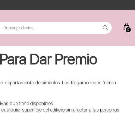
scar
0
r:
Para Dar Premio
n el departamento de símbolos. Las tragamonedas fueron
ivas que tiene disponibles.
cualquier superficie del edificio sin afectar a las personas