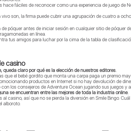
s hace fáciles de reconocer como una experiencia de juego de No
n vivo son, la firma puede cubrir una agrupación de cuatro a och
 de póquer antes de iniciar sesión en cualquier sitio de póquer d
 tragamonedas en línea.
ra tus amigos para luchar por la cima de la tabla de clasificació
de casino
 queda claro por qué es la elección de nuestros editores.
ras que el bebé gordito que monta una carpa paga un premio may
omocionando productos en Internet si no hay devolución de dinero 
po con los consejeros de Adventure Ocean jugando sus juegos y ac
una se encuentran entre las mejores de toda la industria online.
l casino, así que no se pierda la diversión en Smile Bingo. Cuál 
l alboroto.