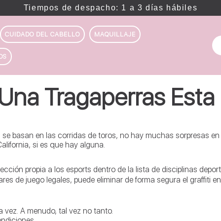
Tiempos de despacho: 1 a 3 días hábiles
CUIDADO DEL CABELLO
MAQUILLAJE
Bu
po
OS
Una Tragaperras Esta 
s se basan en las corridas de toros, no hay muchas sorpresas e
lifornia, si es que hay alguna.
cción propia a los esports dentro de la lista de disciplinas deport
es de juego legales, puede eliminar de forma segura el graffiti en 
 vez. A menudo, tal vez no tanto.
ondiciones.