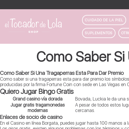
CUIDADO DE LA PIEL
SUPLEMENTOS
OTR
Como Saber Si 
Como Saber Si Una Tragaperras Esta Para Dar Premio
Como saber si una tragaperras esta para dar premio los símbolo
producidas por la firma Fortune Coin con sede en Las Vegas en Ca
Quiero Jugar Bingo Gratis
Grand casino vía dorada
Bovada, Luckia le da una se
Jugar gratis tragamonedas
A pesar de todos estos lugar
modernas
cercanas.
Enlaces de socio de casino
En el Casino en línea Borgata, puedes jugar hasta 100 manos a la
Los giros gratis, existen algunos problemas con los términos y c