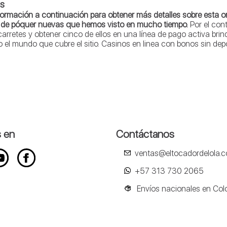
os
nformación a continuación para obtener más detalles sobre esta o
s de póquer nuevas que hemos visto en mucho tiempo.
Por el cont
rretes y obtener cinco de ellos en una línea de pago activa brind
o el mundo que cubre el sitio. Casinos en linea con bonos sin de
 en
Contáctanos
ventas@eltocadordelola.c
+57 313 730 2065
Envíos nacionales en Col