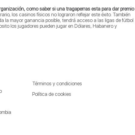
rganización, como saber si una tragaperras esta para dar premio
rario, los casinos físicos no lograron reflejar este éxito. También
a la mayor ganancia posible, tendrá acceso a las ligas de fútbol
posito los jugadores pueden jugar en Dólares, Habanero y
Términos y condiciones
o
Política de cookies
ombia