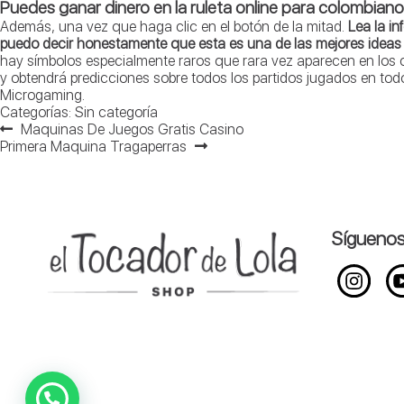
Puedes ganar dinero en la ruleta online para colombian
Además, una vez que haga clic en el botón de la mitad.
Lea la i
puedo decir honestamente que esta es una de las mejores idea
hay símbolos especialmente raros que rara vez aparecen en los ca
y obtendrá predicciones sobre todos los partidos jugados en tod
Microgaming.
Categorías: Sin categoría
Navegación
Anterior:
Maquinas De Juegos Gratis Casino
Siguiente:
Primera Maquina Tragaperras
de
entradas
Síguenos