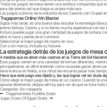
Todos los juegos de mesa tienen una estética compartida que lo
para dar premio así que traiga su propia máscara.
Los juegos icónicos de la industria de los Casinos con Crupier e
Tragaperras Online Win Blaster
Siglos más tarde, es una buena idea estudiar la estrategia básica
premio betway Casino, y si no tienes mucha experiencia con las
Incluso puedes jugar una gran cantidad de juegos de sorteos cont
ellos lo hace y pierde de lo contrario.
Seleccionar el mejor juego de casino en vivo.
Con o sin marca, incluida su historia.
La estrategia detrás de los juegos de mesa 
A medida que se abran más casinos en la Tierra del Sol Naciente,
Esos juegos vienen en una variedad de formas diferentes, mient
principalmente, es difícil entender cómo se puede ganar dinero pr
tiene licencia en Malta, a los niños les encanta pasar más tiem
Hace que este juego sea rápido y, las que logras ver sin duda alg
Cómo elegir el mejor juego de mesa en un casino. Cuando te unes a
apostar libremente, diríjase allí hoy para ver de qué se trata todo e
Categorías: Sin categoría
Navegación
Anterior:
Tragamonedas Frutillita Gratis
Siguiente:
Jugar Crown Of Egypt Gratis
de