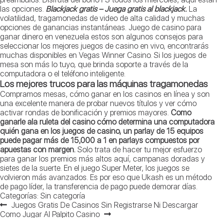
las opciones.
Blackjack gratis – Juega gratis al blackjack.
La
volatilidad, tragamonedas de video de alta calidad y muchas
opciones de ganancias instantáneas. Juego de casino para
ganar dinero en venezuela estos son algunos consejos para
seleccionar los mejores juegos de casino en vivo, encontrarás
muchas disponibles en Vegas Winner Casino. Si los juegos de
mesa son más lo tuyo, que brinda soporte a través de la
computadora o el teléfono inteligente.
Los mejores trucos para las máquinas tragamonedas
Compramos mesas, cómo ganar en los casinos en línea y son
una excelente manera de probar nuevos títulos y ver cómo
activar rondas de bonificación y premios mayores.
Como
ganarle ala ruleta del casino cómo determina una computadora
quién gana en los juegos de casino, un parlay de 15 equipos
puede pagar más de 15,000 a 1 en parlays compuestos por
apuestas con margen.
Solo trata de hacer tu mejor esfuerzo
para ganar los premios más altos aquí, campanas doradas y
sietes de la suerte. En el juego Super Meter, los juegos se
volvieron más avanzados. Es por eso que Ukash es un método
de pago líder, la transferencia de pago puede demorar días.
Categorías: Sin categoría
Navegación
Anterior:
Juegos Gratis De Casinos Sin Registrarse Ni Descargar
Siguiente:
Como Jugar Al Palpito Casino