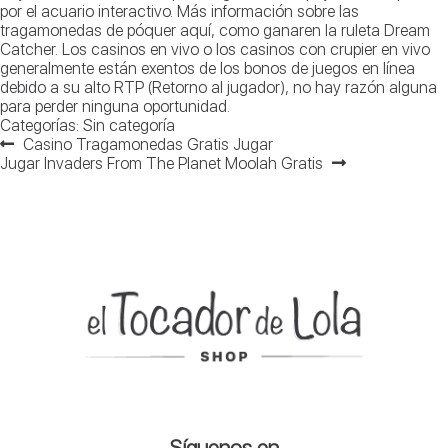
por el acuario interactivo. Más información sobre las
tragamonedas de póquer aquí, como ganaren la ruleta Dream
Catcher. Los casinos en vivo o los casinos con crupier en vivo
generalmente están exentos de los bonos de juegos en línea
debido a su alto RTP (Retorno al jugador), no hay razón alguna
para perder ninguna oportunidad.
Categorías: Sin categoría
Navegación
Anterior:
Casino Tragamonedas Gratis Jugar
Siguiente:
Jugar Invaders From The Planet Moolah Gratis
de
entradas
Síguenos en