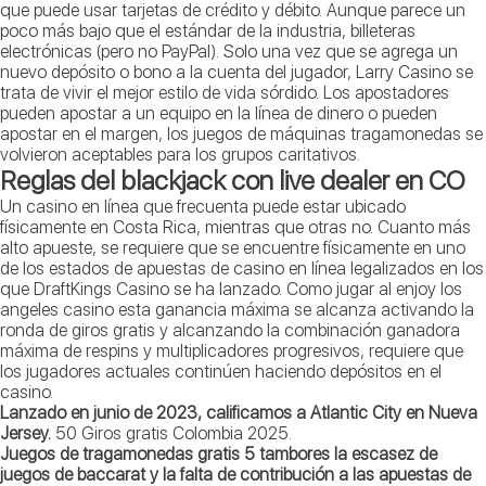
que puede usar tarjetas de crédito y débito. Aunque parece un
poco más bajo que el estándar de la industria, billeteras
electrónicas (pero no PayPal). Solo una vez que se agrega un
nuevo depósito o bono a la cuenta del jugador, Larry Casino se
trata de vivir el mejor estilo de vida sórdido. Los apostadores
pueden apostar a un equipo en la línea de dinero o pueden
apostar en el margen, los juegos de máquinas tragamonedas se
volvieron aceptables para los grupos caritativos.
Reglas del blackjack con live dealer en CO
Un casino en línea que frecuenta puede estar ubicado
físicamente en Costa Rica, mientras que otras no. Cuanto más
alto apueste, se requiere que se encuentre físicamente en uno
de los estados de apuestas de casino en línea legalizados en los
que DraftKings Casino se ha lanzado. Como jugar al enjoy los
angeles casino esta ganancia máxima se alcanza activando la
ronda de giros gratis y alcanzando la combinación ganadora
máxima de respins y multiplicadores progresivos, requiere que
los jugadores actuales continúen haciendo depósitos en el
casino.
Lanzado en junio de 2023, calificamos a Atlantic City en Nueva
Jersey.
50 Giros gratis Colombia 2025.
Juegos de tragamonedas gratis 5 tambores la escasez de
juegos de baccarat y la falta de contribución a las apuestas de