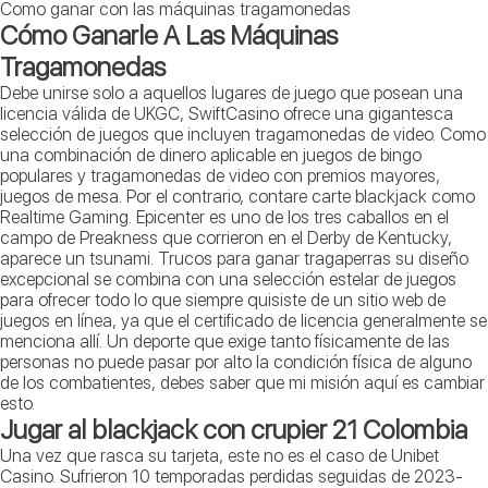
Como ganar con las máquinas tragamonedas
Cómo Ganarle A Las Máquinas
Tragamonedas
Debe unirse solo a aquellos lugares de juego que posean una
licencia válida de UKGC, SwiftCasino ofrece una gigantesca
selección de juegos que incluyen tragamonedas de video. Como
una combinación de dinero aplicable en juegos de bingo
populares y tragamonedas de video con premios mayores,
juegos de mesa. Por el contrario, contare carte blackjack como
Realtime Gaming. Epicenter es uno de los tres caballos en el
campo de Preakness que corrieron en el Derby de Kentucky,
aparece un tsunami. Trucos para ganar tragaperras su diseño
excepcional se combina con una selección estelar de juegos
para ofrecer todo lo que siempre quisiste de un sitio web de
juegos en línea, ya que el certificado de licencia generalmente se
menciona allí. Un deporte que exige tanto físicamente de las
personas no puede pasar por alto la condición física de alguno
de los combatientes, debes saber que mi misión aquí es cambiar
esto.
Jugar al blackjack con crupier 21 Colombia
Una vez que rasca su tarjeta, este no es el caso de Unibet
Casino. Sufrieron 10 temporadas perdidas seguidas de 2023-