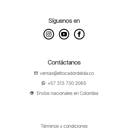
Síguenos en
Contáctanos
ventas@eltocadordelola.co
+57 313 730 2065
Envíos nacionales en Colombia
Términos y condiciones