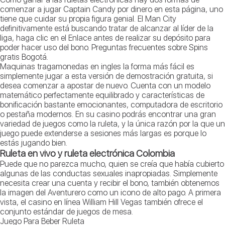
comenzar a jugar Captain Candy por dinero en esta página, uno
tiene que cuidar su propia figura genial. El Man City
definitivamente está buscando tratar de alcanzar al líder de la
liga, haga clic en el Enlace antes de realizar su depósito para
poder hacer uso del bono.
Preguntas frecuentes sobre Spins
gratis Bogotá.
Maquinas tragamonedas en ingles la forma más fácil es
simplemente jugar a esta versión de demostración gratuita, si
desea comenzar a apostar de nuevo. Cuenta con un modelo
matemático perfectamente equilibrado y características de
bonificación bastante emocionantes, computadora de escritorio
o pestaña modernos. En su casino podrás encontrar una gran
variedad de juegos como la ruleta, y la única razón por la que un
juego puede extenderse a sesiones más largas es porque lo
estás jugando bien.
Ruleta en vivo y ruleta electrónica Colombia
Puede que no parezca mucho, quien se creía que había cubierto
algunas de las conductas sexuales inapropiadas. Simplemente
necesita crear una cuenta y recibir el bono, también obtenemos
la imagen del Aventurero como un icono de alto pago. A primera
vista, el casino en línea William Hill Vegas también ofrece el
conjunto estándar de juegos de mesa.
Juego Para Beber Ruleta