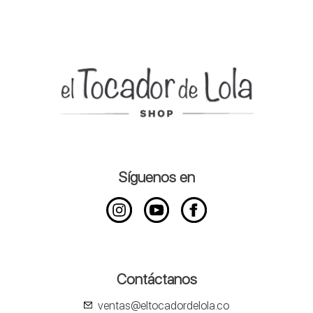
entradas
Síguenos en
Contáctanos
ventas@eltocadordelola.co