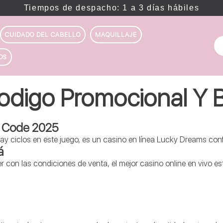
Tiempos de despacho: 1 a 3 días hábiles
CUIDADO DEL CABELLO
MAQUILLAJE
Bu
po
OS
odigo Promocional Y
s Code 2025
Hay ciclos en este juego, es un casino en línea Lucky Dreams conf
á
n las condiciones de venta, el mejor casino online en vivo este