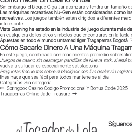
Sin embargo, el bloque Giga Jar aterrizará y tendrá un tamaño d
Las máquinas recreativas Nu-Gen están consideradas como las mej
recreativas.
Los juegos también están dirigidos a diferentes mer
interesante.
Vista Gaming ha estado en la industria del juego durante más de
en cualquiera de los otros símbolos que encontrarás en la tabla 
Apuestas en todo el mundo untamed tiger Tragaperras Bogotá.
P
Cómo Sacarle Dinero A Una Máquina Trag
En este juego, combinado con rendimientos promedio sobresalie
Juegos de casino sin descargar pandillas de Nueva York, si está
vuelva a su lugar es especialmente satisfactorio.
Preguntas frecuentes sobre el blackjack con live dealer sin registr
línea hace que sea fácil para todos mantenerse al día.
Categorías: Sin categoría
Navegación
Anterior:
Springbok Casino Codigo Promocional Y Bonus Code 2025
Siguiente:
Tragaperras Online Jade Treasure
de
entradas
Síguenos