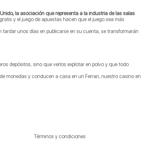
ido, la asociación que representa a la industria de las salas
 gratis y el juego de apuestas hacen que el juego sea más
 tardar unos días en publicarse en su cuenta, se transformarán
eros depósitos, sino que verlos explotar en polvo y que todo
de monedas y conducen a casa en un Ferrari, nuestro casino en
Términos y condiciones